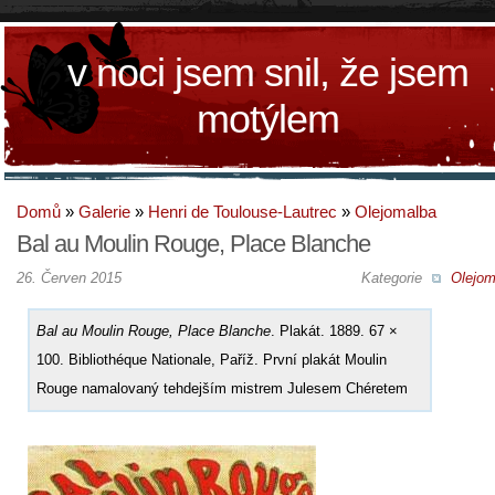
v noci jsem snil, že jsem
motýlem
Domů
»
Galerie
»
Henri de Toulouse-Lautrec
»
Olejomalba
Bal au Moulin Rouge, Place Blanche
26. Červen 2015
Kategorie
Olejom
Bal au Moulin Rouge, Place Blanche
. Plakát. 1889. 67 ×
100. Bibliothéque Nationale, Paříž. První plakát Moulin
Rouge namalovaný tehdejším mistrem Julesem Chéretem