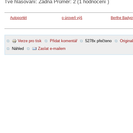
Tvé hlasování:
Žádná
Průměr:
2
(
1
hodnocení )
Autoportét
o úroveň výš
Berthe Badyo
Verze pro tisk
Přidat komentář
5278x přečteno
Original
Náhled
Zaslat e-mailem