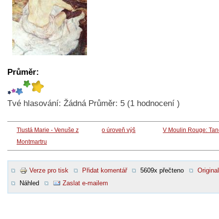
Průměr:
Tvé hlasování:
Žádná
Průměr:
5
(
1
hodnocení )
Tlustá Marie - Venuše z
o úroveň výš
V Moulin Rouge: Tan
Montmartru
Verze pro tisk
Přidat komentář
5609x přečteno
Original
Náhled
Zaslat e-mailem