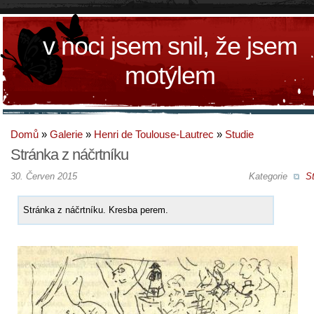
v noci jsem snil, že jsem
motýlem
Domů
»
Galerie
»
Henri de Toulouse-Lautrec
»
Studie
Stránka z náčrtníku
30. Červen 2015
Kategorie
St
Stránka z náčrtníku. Kresba perem.