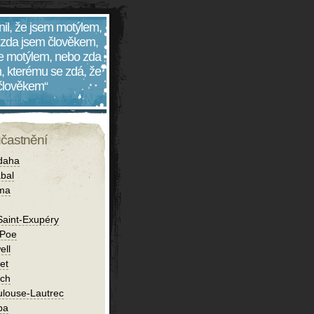
nil, že jsem motýlem,
 zda jsem člověkem,
 je motýlem, nebo zda
, kterému se zdá, že
 člověkem“
účastnění
daha
bal
íma
Saint-Exupéry
 Poe
ell
et
ch
ulouse-Lautrec
ba