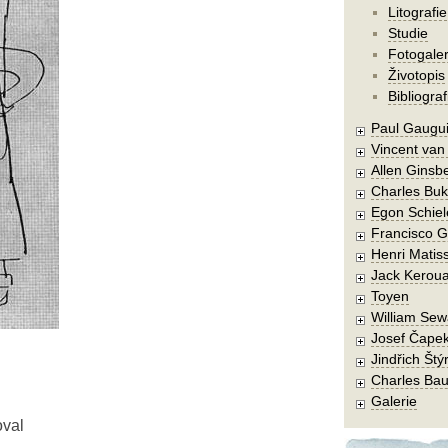
Litografie
Studie
Fotogaler
Životopis
Bibliograf
Paul Gaugu
Vincent va
Allen Ginsb
Charles Buk
Egon Schiel
Francisco 
Henri Matis
Jack Kerou
Toyen
William Sew
Josef Čape
Jindřich Štý
Charles Bau
Galerie
oval