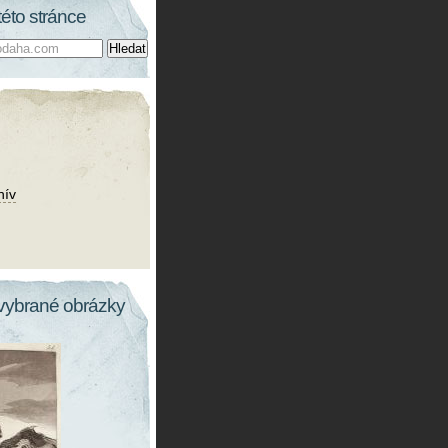
této stránce
hív
vybrané obrázky