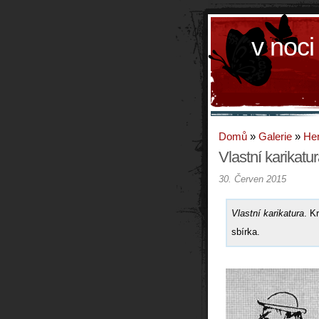
v noci
Domů
»
Galerie
»
Hen
Vlastní karikatu
30. Červen 2015
Vlastní karikatura
. K
sbírka.