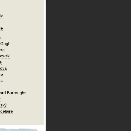
ie
ie
in
n Gogh
erg
owski
e
Goya
se
ac
ard Burroughs
k
rský
delaire