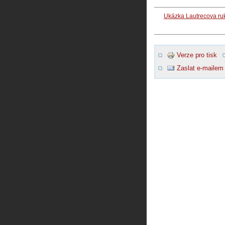
Ukázka Lautrecova ru
Verze pro tisk
Zaslat e-mailem