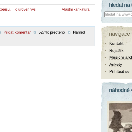
hledat na 
kopisu.
o úroveň výš
Vlastní karikatura
Co hledat:
Přidat komentář
5274x přečteno
Náhled
navigace
Kontakt
Rejstřík
Měsíční arc
Ankety
Přihlásit se
náhodně 