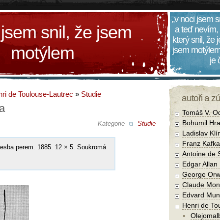
„v noci jsem s
 jsem snil, že jsem
a teď nevím,
který snil, že
motýlem
jsem motýlem
je
ri de Toulouse-Lautrec
»
Studie
autoři a z
ra
Tomáš V. O
Bohumil Hra
Kategorie
Studie
Ladislav Kl
Franz Kafka
resba perem. 1885. 12 × 5. Soukromá
Antoine de 
Edgar Allan
George Orw
Claude Mon
Edvard Mun
Henri de To
Olejomal