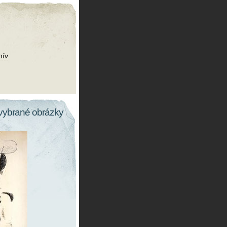
hív
vybrané obrázky