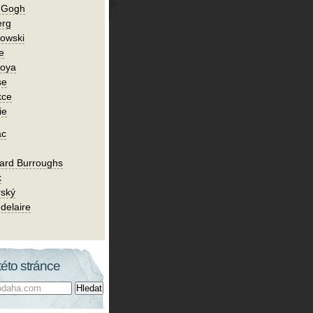
n Gogh
erg
owski
e
Goya
se
kce
ie
ac
ard Burroughs
k
rský
delaire
této stránce