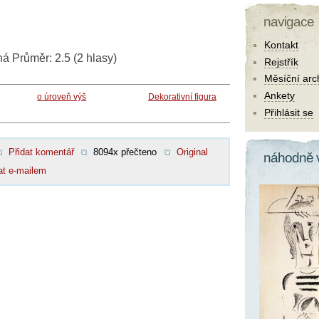
navigace
Kontakt
ná
Průměr:
2.5
(
2
hlasy)
Rejstřík
Měsíční arc
Ankety
o úroveň výš
Dekorativní figura
Přihlásit se
Přidat komentář
8094x přečteno
Original
náhodně 
at e-mailem