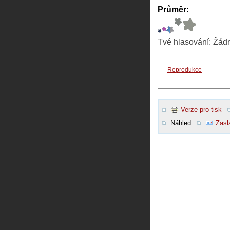
Průměr:
Tvé hlasování:
Žád
Reprodukce
Verze pro tisk
Náhled
Zasl