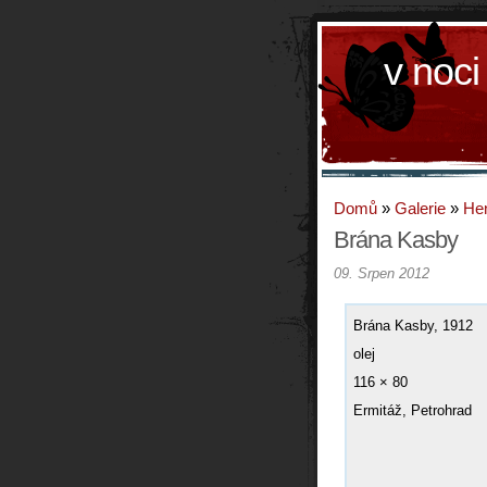
v noci
Domů
»
Galerie
»
Hen
Brána Kasby
09. Srpen 2012
Brána Kasby, 1912
olej
116 × 80
Ermitáž, Petrohrad