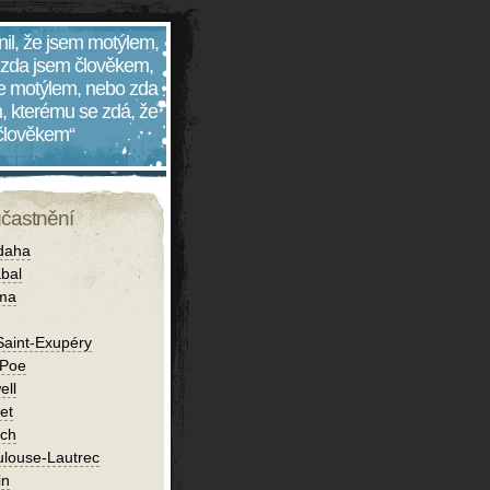
nil, že jsem motýlem,
 zda jsem člověkem,
 je motýlem, nebo zda
, kterému se zdá, že
 člověkem“
účastnění
daha
bal
íma
Saint-Exupéry
 Poe
ell
et
ch
ulouse-Lautrec
in