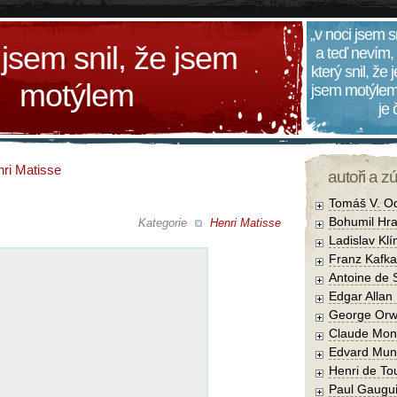
„v noci jsem s
 jsem snil, že jsem
a teď nevím,
který snil, že
motýlem
jsem motýlem
je
ri Matisse
autoři a z
Tomáš V. O
Bohumil Hra
Kategorie
Henri Matisse
Ladislav Kl
Franz Kafka
Antoine de 
Edgar Allan
George Orw
Claude Mon
Edvard Mun
Henri de To
Paul Gaugu