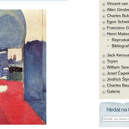
Vincent va
Allen Ginsb
Charles Buk
Egon Schiel
Francisco 
Henri Matis
Reprodu
Bibliograf
Jack Kerou
Toyen
William Sew
Josef Čape
Jindřich Štý
Charles Bau
Galerie
hledat na 
Co hledat: