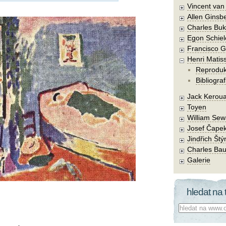
Vincent va
Allen Ginsb
Charles Buk
Egon Schiel
Francisco 
Henri Matis
Reprodu
Bibliograf
Jack Kerou
Toyen
William Sew
Josef Čape
Jindřich Štý
Charles Bau
Galerie
hledat na 
Co hledat: