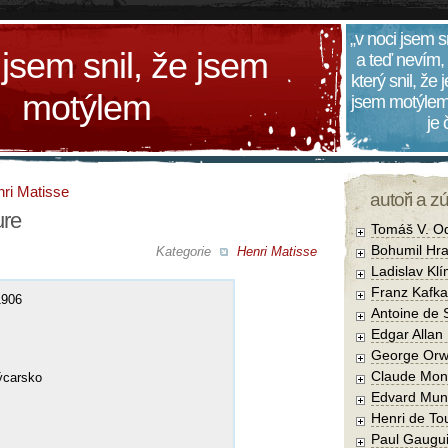
„v noci jsem s
 jsem snil, že jsem
a teď nevím,
který snil, že
motýlem
jsem motýlem
je
ri Matisse
autoři a z
ure
Tomáš V. O
Bohumil Hra
Kategorie
Henri Matisse
Ladislav Kl
Franz Kafka
 1906
Antoine de 
Edgar Allan
George Orw
Claude Mon
ýcarsko
Edvard Mun
Henri de To
Paul Gaugu