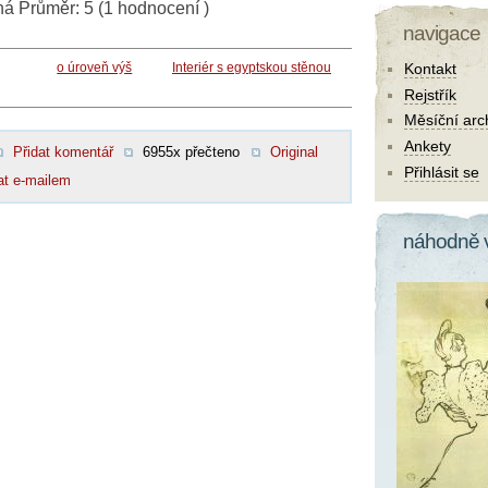
ná
Průměr:
5
(
1
hodnocení )
navigace
o úroveň výš
Interiér s egyptskou stěnou
Kontakt
Rejstřík
Měsíční arc
Ankety
Přidat komentář
6955x přečteno
Original
Přihlásit se
at e-mailem
náhodně 