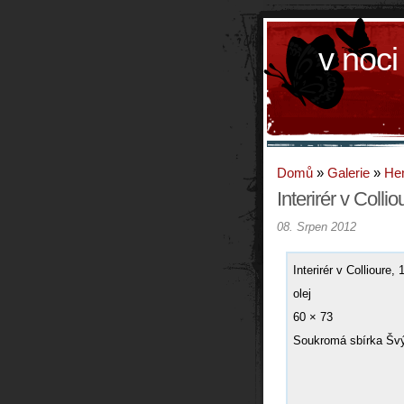
v noci
Domů
»
Galerie
»
Hen
Interirér v Collio
08. Srpen 2012
Interirér v Collioure,
olej
60 × 73
Soukromá sbírka Šv