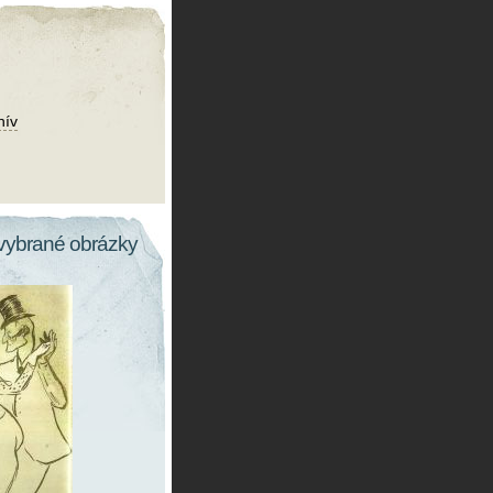
hív
vybrané obrázky