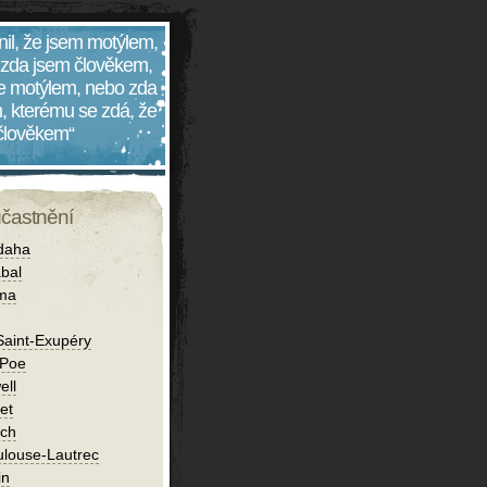
nil, že jsem motýlem,
 zda jsem člověkem,
 je motýlem, nebo zda
, kterému se zdá, že
 člověkem“
účastnění
daha
bal
íma
Saint-Exupéry
 Poe
ell
et
ch
ulouse-Lautrec
in