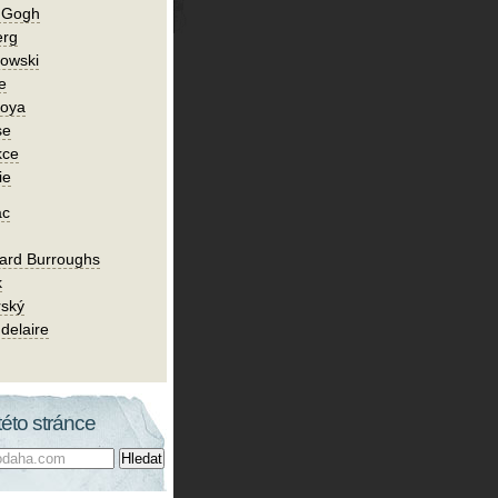
n Gogh
erg
owski
e
Goya
se
kce
ie
ac
ard Burroughs
k
rský
delaire
této stránce