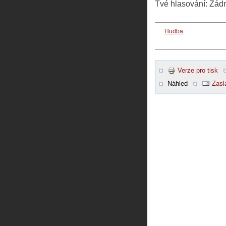
Tvé hlasování:
Žád
Hudba
Verze pro tisk
Náhled
Zasl