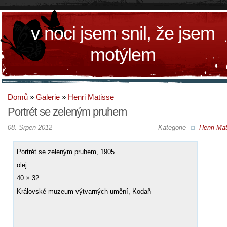
v noci jsem snil, že jsem
motýlem
Domů
»
Galerie
»
Henri Matisse
Portrét se zeleným pruhem
08. Srpen 2012
Kategorie
Henri Mat
Portrét se zeleným pruhem, 1905
olej
40 × 32
Královské muzeum výtvarných umění, Kodaň