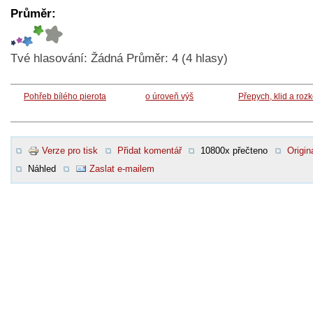
Průměr:
Tvé hlasování:
Žádná
Průměr:
4
(
4
hlasy)
Pohřeb bílého pierota
o úroveň výš
Přepych, klid a roz
Verze pro tisk
Přidat komentář
10800x přečteno
Origin
Náhled
Zaslat e-mailem