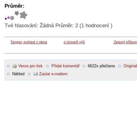
Průměr:
Tvé hlasování:
Žádná
Průměr:
2
(
1
hodnocení )
Tanger, pohled z okna
o úroveň výš
Zelený příbor
Verze pro tisk
Přidat komentář
6622x přečteno
Original
Náhled
Zaslat e-mailem