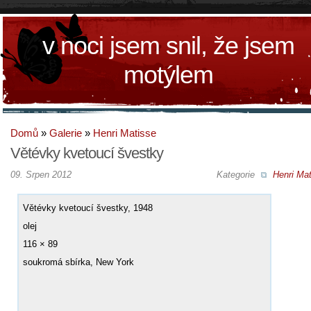
v noci jsem snil, že jsem
motýlem
Domů
»
Galerie
»
Henri Matisse
Větévky kvetoucí švestky
09. Srpen 2012
Kategorie
Henri Mat
Větévky kvetoucí švestky, 1948
olej
116 × 89
soukromá sbírka, New York