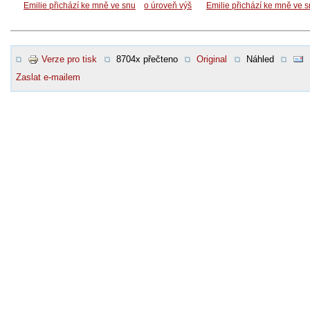
Emilie přichází ke mně ve snu
o úroveň výš
Emilie přichází ke mně ve 
Verze pro tisk
8704x přečteno
Original
Náhled
Zaslat e-mailem