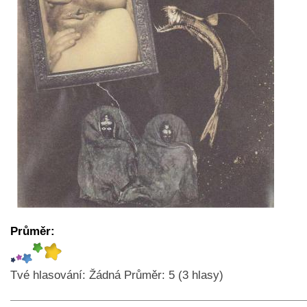
Průměr:
Tvé hlasování:
Žádná
Průměr:
5
(
3
hlasy)