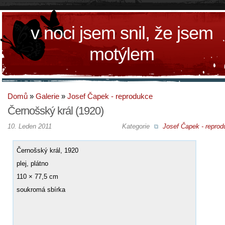
v noci jsem snil, že jsem
motýlem
Domů
»
Galerie
»
Josef Čapek - reprodukce
Černošský král (1920)
10. Leden 2011
Kategorie
Josef Čapek - reprod
Černošský král, 1920
plej, plátno
110 × 77,5 cm
soukromá sbírka