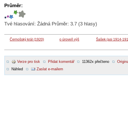
Průměr:
Tvé hlasování:
Žádná
Průměr:
3.7
(
3
hlasy)
Černošský král (1920)
o úroveň výš
Šašek (asi 1914-19
Verze pro tisk
Přidat komentář
11362x přečteno
Origina
Náhled
Zaslat e-mailem