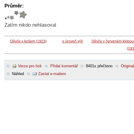
Průměr:
Zatím nikdo nehlasoval
Děvče s košem (1923)
o úroveň výš
Děvče v červeném klobou
(191
Verze pro tisk
Přidat komentář
8401x přečteno
Original
Náhled
Zaslat e-mailem