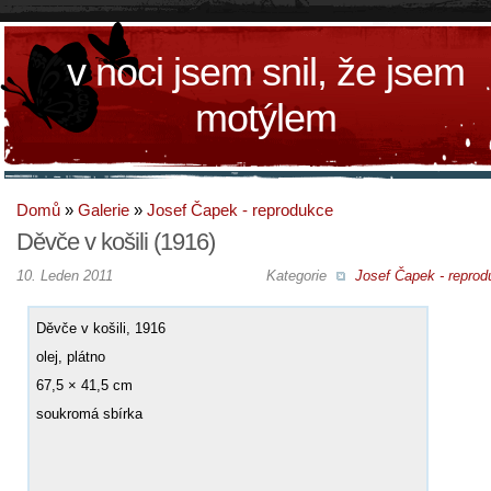
v noci jsem snil, že jsem
motýlem
Domů
»
Galerie
»
Josef Čapek - reprodukce
Děvče v košili (1916)
10. Leden 2011
Kategorie
Josef Čapek - reprod
Děvče v košili, 1916
olej, plátno
67,5 × 41,5 cm
soukromá sbírka