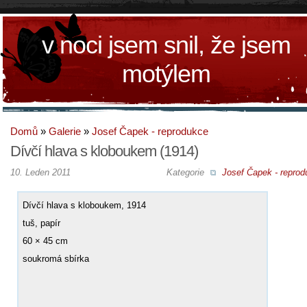
v noci jsem snil, že jsem
motýlem
Domů
»
Galerie
»
Josef Čapek - reprodukce
Dívčí hlava s kloboukem (1914)
10. Leden 2011
Kategorie
Josef Čapek - reprod
Dívčí hlava s kloboukem, 1914
tuš, papír
60 × 45 cm
soukromá sbírka