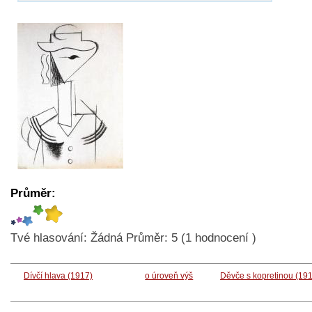
Průměr:
Tvé hlasování:
Žádná
Průměr:
5
(
1
hodnocení )
Dívčí hlava (1917)
o úroveň výš
Děvče s kopretinou (19