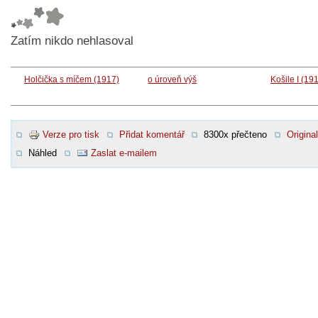
Zatím nikdo nehlasoval
Holčička s míčem (1917)
o úroveň výš
Košile I (19
Verze pro tisk
Přidat komentář
8300x přečteno
Original
Náhled
Zaslat e-mailem