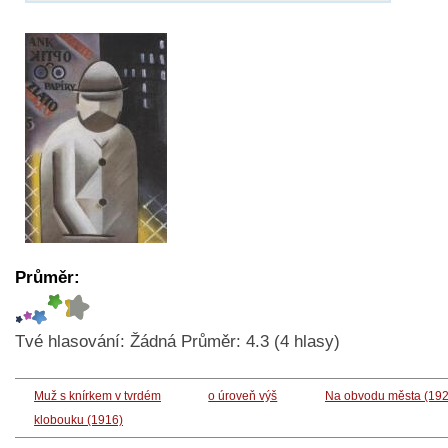
Průměr:
Tvé hlasování:
Žádná
Průměr:
4.3
(
4
hlasy)
Muž s knírkem v tvrdém
o úroveň výš
Na obvodu města (192
klobouku (1916)