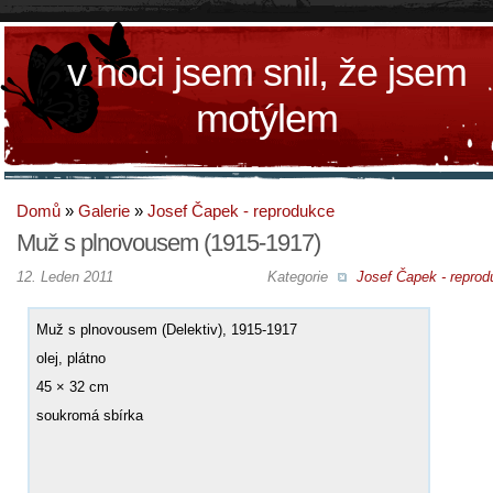
v noci jsem snil, že jsem
motýlem
Domů
»
Galerie
»
Josef Čapek - reprodukce
Muž s plnovousem (1915-1917)
12. Leden 2011
Kategorie
Josef Čapek - reprod
Muž s plnovousem (Delektiv), 1915-1917
olej, plátno
45 × 32 cm
soukromá sbírka