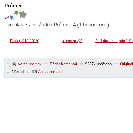
Průměr:
Tvé hlasování:
Žádná
Průměr:
4
(
1
hodnocení )
Piják (1918-1919)
o úroveň výš
Podoba z biografu (19
Verze pro tisk
Přidat komentář
9287x přečteno
Original
Náhled
Zaslat e-mailem