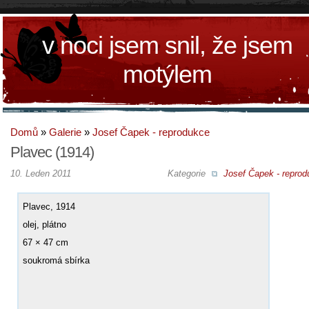
v noci jsem snil, že jsem
motýlem
Domů
»
Galerie
»
Josef Čapek - reprodukce
Plavec (1914)
10. Leden 2011
Kategorie
Josef Čapek - reprod
Plavec, 1914
olej, plátno
67 × 47 cm
soukromá sbírka