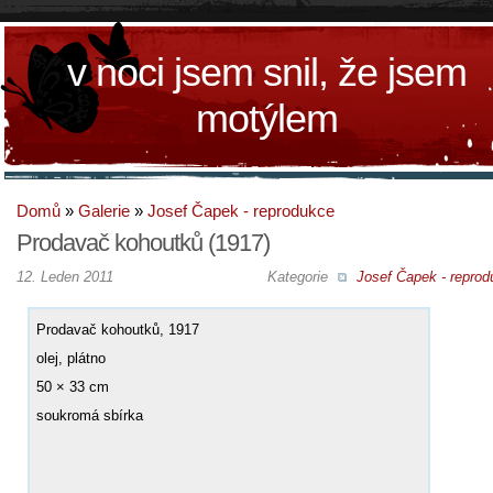
v noci jsem snil, že jsem
motýlem
Domů
»
Galerie
»
Josef Čapek - reprodukce
Prodavač kohoutků (1917)
12. Leden 2011
Kategorie
Josef Čapek - reprod
Prodavač kohoutků, 1917
olej, plátno
50 × 33 cm
soukromá sbírka