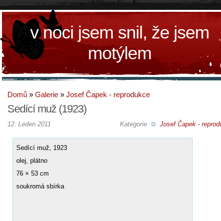
v noci jsem snil, že jsem
motýlem
Domů
»
Galerie
»
Josef Čapek - reprodukce
Sedící muž (1923)
12. Leden 2011
Kategorie
Josef Čapek - reprod
Sedící muž, 1923
olej, plátno
76 × 53 cm
soukromá sbírka