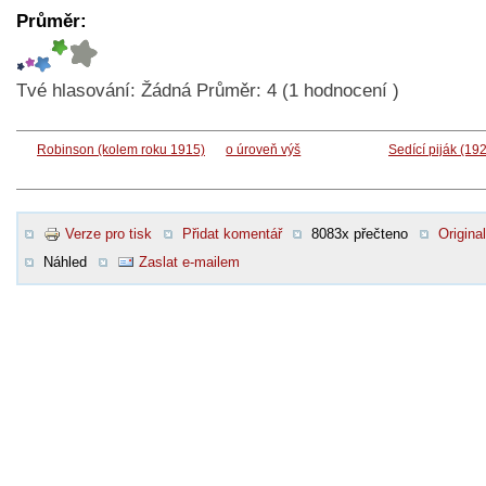
Průměr:
Tvé hlasování:
Žádná
Průměr:
4
(
1
hodnocení )
Robinson (kolem roku 1915)
o úroveň výš
Sedící piják (19
Verze pro tisk
Přidat komentář
8083x přečteno
Original
Náhled
Zaslat e-mailem