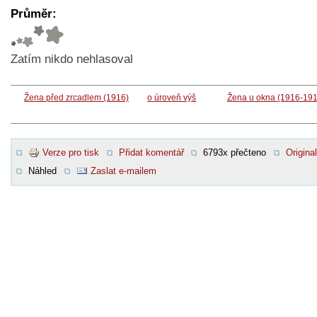
Průměr:
Zatím nikdo nehlasoval
Žena před zrcadlem (1916)
o úroveň výš
Žena u okna (1916-191
Verze pro tisk
Přidat komentář
6793x přečteno
Original
Náhled
Zaslat e-mailem