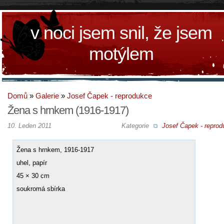
v noci jsem snil, že jsem
motýlem
Domů
»
Galerie
»
Josef Čapek - reprodukce
Žena s hrnkem (1916-1917)
10. Leden 2011
Kategorie
Josef Čapek - reprod
Žena s hrnkem, 1916-1917
uhel, papír
45 × 30 cm
soukromá sbírka