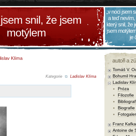
„v noci jsem s
 jsem snil, že jsem
a teď nevím,
který snil, že
motýlem
jsem motýlem
je
islav Klíma
autoři a z
Tomáš V. O
Bohumil Hra
Kategorie
Ladislav Klíma
Ladislav Kl
Próza
Filozofie
Bibliograf
Biografie
Fotogaler
Franz Kafka
Antoine de 