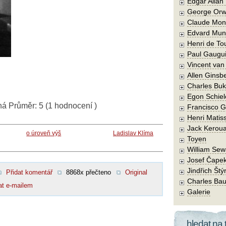
Edgar Allan
George Orw
Claude Mon
Edvard Mun
Henri de To
Paul Gaugu
Vincent va
Allen Ginsb
Charles Buk
Egon Schiel
ná
Průměr:
5
(
1
hodnocení )
Francisco 
Henri Matis
Jack Kerou
o úroveň výš
Ladislav Klíma
Toyen
William Sew
Josef Čape
Jindřich Štý
Přidat komentář
8868x přečteno
Original
Charles Bau
at e-mailem
Galerie
hledat na 