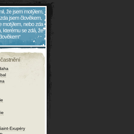
nil, že jsem motýlem,
 zda jsem člověkem,
 je motýlem, nebo zda
, kterému se zdá, že
 člověkem“
účastnění
daha
bal
íma
ie
ie
Saint-Exupéry