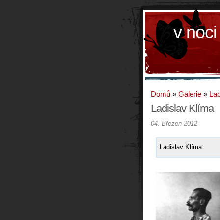
v noci
Domů
»
Galerie
»
Lad
Ladislav Klíma
04. Březen 2012
Ladislav Klíma