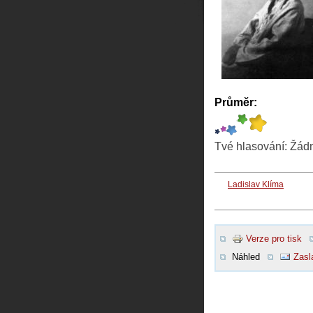
Průměr:
Tvé hlasování:
Žád
Ladislav Klíma
Verze pro tisk
Náhled
Zasl