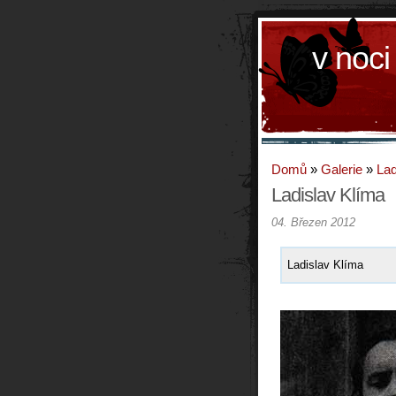
v noci
Domů
»
Galerie
»
Lad
Ladislav Klíma
04. Březen 2012
Ladislav Klíma