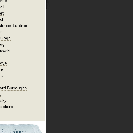
 Poe
ell
et
ch
ulouse-Lautrec
in
n Gogh
erg
owski
e
Goya
se
ac
ard Burroughs
k
rský
delaire
této stránce