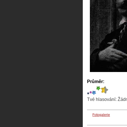
Průměr:
Tvé hlasování:
Žád
Fotogalerie