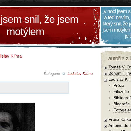
„v noci jsem s
 jsem snil, že jsem
a teď nevím,
který snil, že
motýlem
jsem motýlem
je
islav Klíma
autoři a z
Tomáš V. O
Bohumil Hra
Kategorie
Ladislav Klíma
Ladislav Kl
Próza
Filozofie
Bibliograf
Biografie
Fotogaler
Franz Kafka
Antoine de 