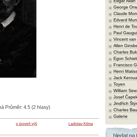
Edgar Allan
George Orw
Claude Mon
Edvard Mun
Henri de To
Paul Gaugu
Vincent va
Allen Ginsb
Charles Buk
Egon Schiel
Francisco 
Henri Matis
Jack Kerou
Toyen
William Sew
Josef Čape
Jindřich Štý
ná
Průměr:
4.5
(
2
hlasy)
Charles Bau
Galerie
o úroveň výš
Ladislav Klíma
hledat na 