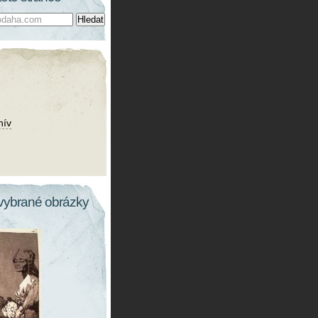
hív
vybrané obrázky