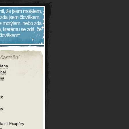
nil, že jsem motýlem,
 zda jsem člověkem,
 je motýlem, nebo zda
, kterému se zdá, že
 člověkem“
účastnění
daha
bal
íma
ie
ie
Saint-Exupéry