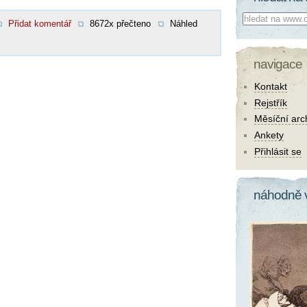
Co hledat:
Přidat komentář
8672x přečteno
Náhled
navigace
Kontakt
Rejstřík
Měsíční arc
Ankety
Přihlásit se
náhodně 