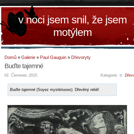
v noci jsem snil, že jsem
motýlem
Domů
»
Galerie
»
Paul Gauguin
»
Dřevoryty
Buďte tajemné
01. Červenec 2015
Kategorie
Dřevo
Buďte tajemné
(Soyez mystériuses). Dřevěný reliéf.