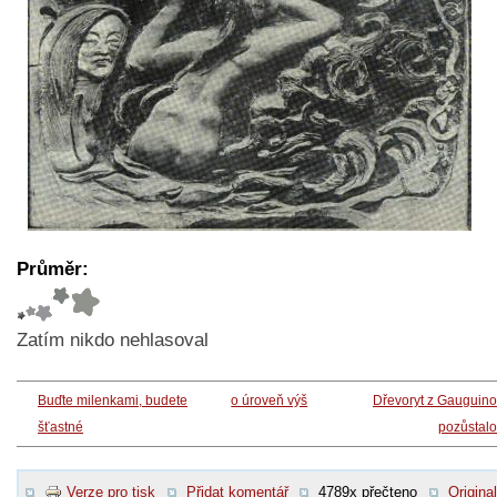
Průměr:
Zatím nikdo nehlasoval
Buďte milenkami, budete
o úroveň výš
Dřevoryt z Gauguin
šťastné
pozůstalo
Verze pro tisk
Přidat komentář
4789x přečteno
Original