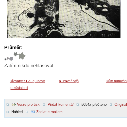
Průměr:
Zatím nikdo nehlasoval
Dřevoryt z Gauguinovy
o úroveň výš
Dům radován
pozůstalosti
Verze pro tisk
Přidat komentář
5084x přečteno
Original
Náhled
Zaslat e-mailem