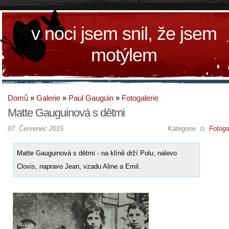
v noci jsem snil, že jsem
motýlem
Domů
»
Galerie
»
Paul Gauguin
»
Fotogalerie
Matte Gauguinová s dětmi
07. Červenec 2015
Kategorie
Fotoga
Matte Gauguinová s dětmi - na klíně drží Polu, nalevo
Clovis, napravo Jean, vzadu Aline a Emil.