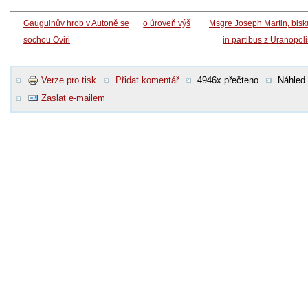
Gauguinův hrob v Autoně se
o úroveň výš
Msgre Joseph Martin, bis
sochou Oviri
in partibus z Uranopol
Verze pro tisk
Přidat komentář
4946x přečteno
Náhled
Zaslat e-mailem