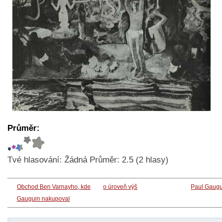
Průměr:
Tvé hlasování:
Žádná
Průměr:
2.5
(
2
hlasy)
Obchod Ben Varnayho, kde
o úroveň výš
Paul Gaugu
Gauguin nakupoval