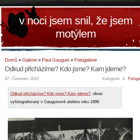
v noci jsem snil, že jsem
motýlem
Domů
»
Galerie
»
Paul Gauguin
»
Fotogalerie
Odkud přicházíme? Kdo jsme? Kam jdeme?
07. Červenec 2015
Kategorie
Fotoga
Odkud přicházíme? Kdo jsme? Kam jdeme?
, obraz
vyfotografovaný v Gauguinově ateliéru roku 1898.