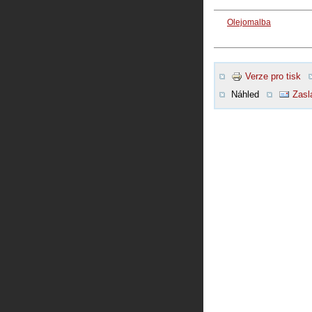
Olejomalba
Verze pro tisk
Náhled
Zasl