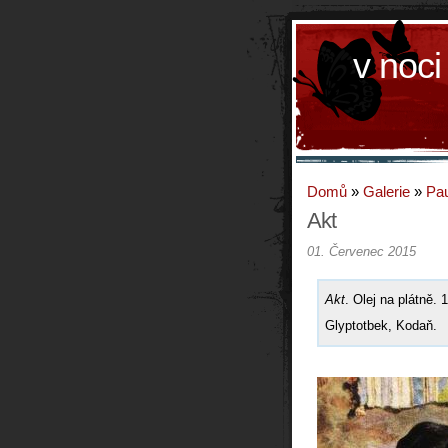
v noci
Domů
»
Galerie
»
Pau
Akt
01. Červenec 2015
Akt
. Olej na plátně.
Glyptotbek, Kodaň.