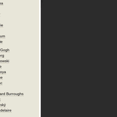
ba
y
ie
ium
ie
n Gogh
erg
owski
e
Goya
se
ac
ard Burroughs
k
rský
delaire