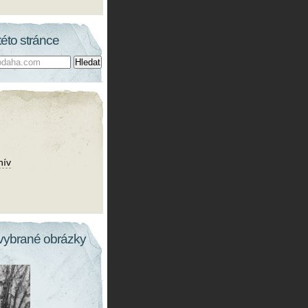
této stránce
hív
vybrané obrázky