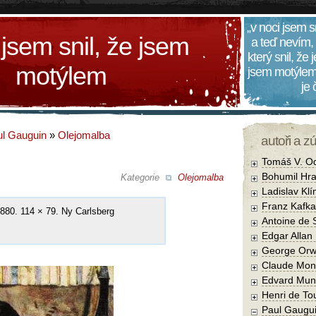
„v noci jsem s
 jsem snil, že jsem
a teď nevím,
který snil, že
motýlem
jsem motýlem
je
l Gauguin
»
Olejomalba
autoři a z
Tomáš V. O
Bohumil Hra
Kategorie
Olejomalba
Ladislav Kl
Franz Kafka
 1880. 114 × 79. Ny Carlsberg
Antoine de 
Edgar Allan
George Orw
Claude Mon
Edvard Mun
Henri de To
Paul Gaugu