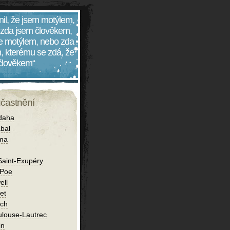
nil, že jsem motýlem,
 zda jsem člověkem,
 je motýlem, nebo zda
, kterému se zdá, že
 člověkem“
účastnění
daha
bal
íma
Saint-Exupéry
 Poe
ell
et
ch
ulouse-Lautrec
in