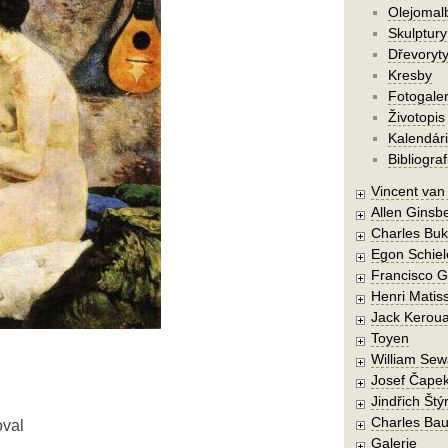
Olejomal
Skulptury
Dřevoryt
Kresby
Fotogaler
Životopis
Kalendár
Bibliograf
Vincent va
Allen Ginsb
Charles Buk
Egon Schiel
Francisco 
Henri Matis
Jack Kerou
Toyen
William Sew
Josef Čape
Jindřich Štý
Charles Bau
oval
Galerie