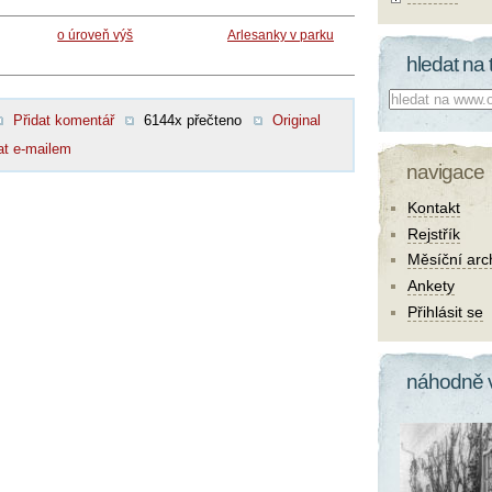
o úroveň výš
Arlesanky v parku
hledat na 
Co hledat:
Přidat komentář
6144x přečteno
Original
at e-mailem
navigace
Kontakt
Rejstřík
Měsíční arc
Ankety
Přihlásit se
náhodně 