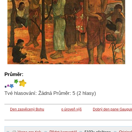
Průměr:
Tvé hlasování:
Žádná
Průměr:
5
(
2
hlasy)
Den zasvěcený Bohu
o úroveň výš
Dobrý den pane Gaugui