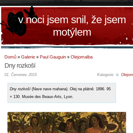
v noci jsem snil, že jsem
motýlem
Domů
»
Galerie
»
Paul Gauguin
»
Olejomalba
Dny rozkoší
01. Červenec 2015
Kategorie
Olejom
Dny rozkoší
(Nave nave mahana). Olej na plátně. 1896. 95
× 130. Musée des Beaux-Arts, Lyon.