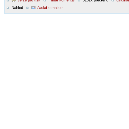
Verze pro tisk
Přidat komentář
5102x přečteno
Original
Náhled
Zaslat e-mailem