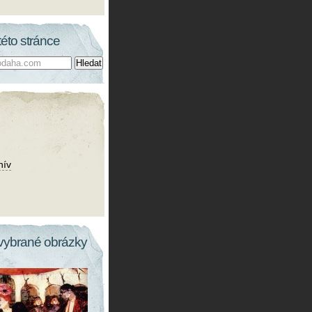
této stránce
hív
vybrané obrázky