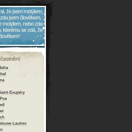
nil, že jsem motýlem,
 zda jsem člověkem,
 je motýlem, nebo zda
, kterému se zdá, že
 člověkem“
účastnění
daha
bal
íma
Saint-Exupéry
 Poe
ell
et
ch
ulouse-Lautrec
in