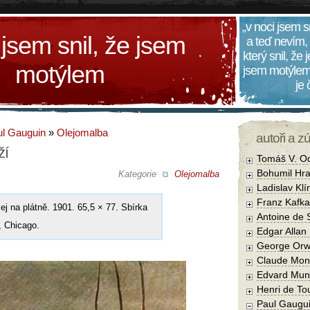
„v noci jsem s
 jsem snil, že jsem
a teď nevím,
který snil, že
motýlem
jsem motýlem
je
l Gauguin
»
Olejomalba
autoři a z
ží
Tomáš V. O
Bohumil Hra
Kategorie
Olejomalba
Ladislav Kl
Franz Kafka
lej na plátně. 1901. 65,5 × 77. Sbírka
Antoine de 
 Chicago.
Edgar Allan
George Orw
Claude Mon
Edvard Mun
Henri de To
Paul Gaugu