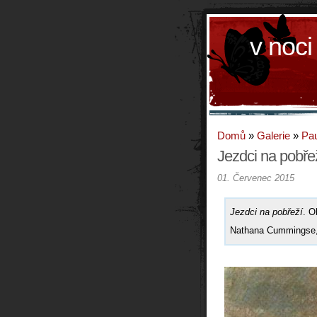
v noci
Domů
»
Galerie
»
Pau
Jezdci na pobře
01. Červenec 2015
Jezdci na pobřeží
. O
Nathana Cummingse,