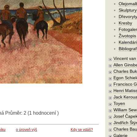
Olejomal
Skulptury
Dřevoryt
Kresby
Fotogaler
Životopis
Kalendár
Bibliograf
Vincent va
Allen Ginsb
Charles Buk
Egon Schiel
Francisco 
Henri Matis
Jack Kerou
Toyen
William Sew
ná
Průměr:
2
(
1
hodnocení )
Josef Čape
Jindřich Štý
Charles Bau
níku
o úroveň výš
Kdy se vdáš?
Galerie