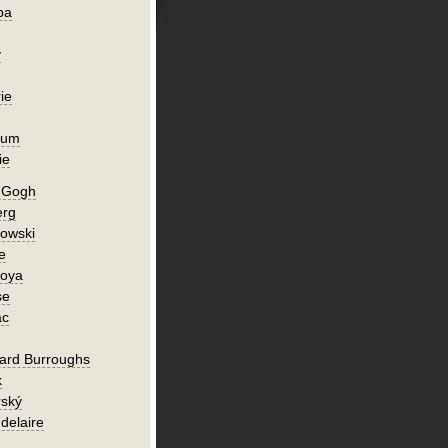
ba
y
ie
ium
ie
n Gogh
erg
owski
e
Goya
se
ac
ard Burroughs
k
rský
delaire