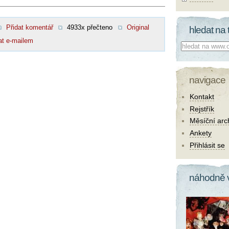
Přidat komentář
4933x přečteno
Original
hledat na 
at e-mailem
Co hledat:
navigace
Kontakt
Rejstřík
Měsíční arc
Ankety
Přihlásit se
náhodně 