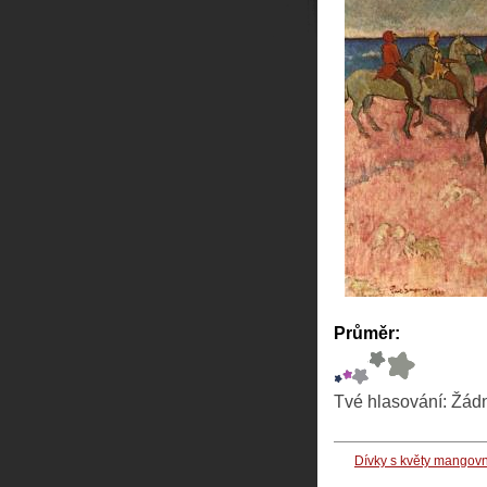
Průměr:
Tvé hlasování:
Žád
Dívky s květy mangov