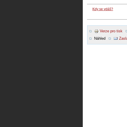
Kdy se vdáš?
Verze pro tisk
Náhled
Zasl