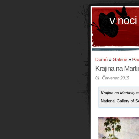
v noci
Domů
»
Galerie
»
Pau
Krajina na Marti
01. Červenec 2015
Krajina na Martinique
National Gallery of S