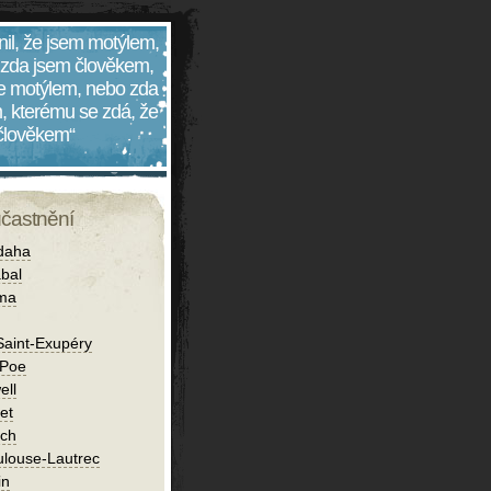
nil, že jsem motýlem,
 zda jsem člověkem,
 je motýlem, nebo zda
, kterému se zdá, že
 člověkem“
účastnění
daha
bal
íma
Saint-Exupéry
 Poe
ell
et
ch
ulouse-Lautrec
in