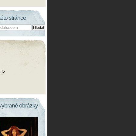
této stránce
hív
vybrané obrázky