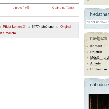
o úroveň výš
Krajina na Tahity
hledat na 
Co hledat:
Přidat komentář
5477x přečteno
Original
at e-mailem
navigace
Kontakt
Rejstřík
Měsíční arc
Ankety
Přihlásit se
náhodně 