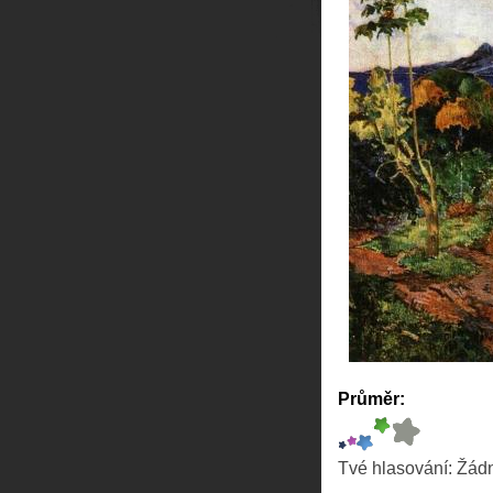
Průměr:
Tvé hlasování:
Žád