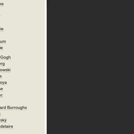
ba
y
ie
ium
ie
n Gogh
erg
owski
e
Goya
se
ac
ard Burroughs
k
rský
delaire