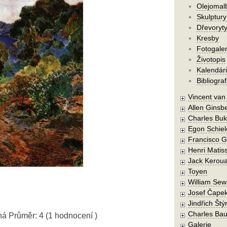
Olejomal
Skulptury
Dřevoryt
Kresby
Fotogaler
Životopis
Kalendár
Bibliograf
Vincent va
Allen Ginsb
Charles Buk
Egon Schiel
Francisco 
Henri Matis
Jack Kerou
Toyen
William Sew
Josef Čape
Jindřich Štý
Charles Bau
ná
Průměr:
4
(
1
hodnocení )
Galerie