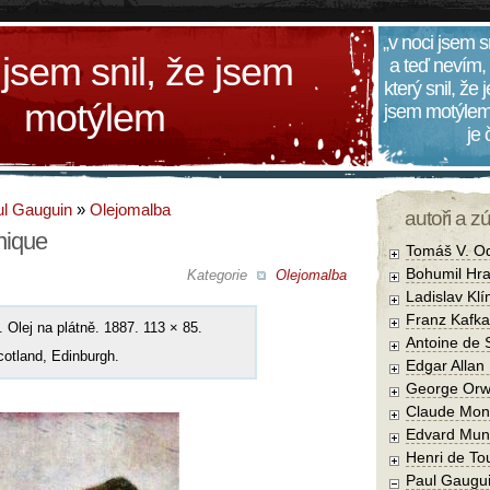
„v noci jsem s
 jsem snil, že jsem
a teď nevím,
který snil, že
motýlem
jsem motýlem
je
l Gauguin
»
Olejomalba
autoři a z
nique
Tomáš V. O
Bohumil Hra
Kategorie
Olejomalba
Ladislav Kl
Franz Kafka
. Olej na plátně. 1887. 113 × 85.
Antoine de 
cotland, Edinburgh.
Edgar Allan
George Orw
Claude Mon
Edvard Mun
Henri de To
Paul Gaugu