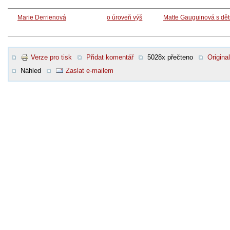
Marie Derrienová
o úroveň výš
Matte Gauguinová s dě
Verze pro tisk
Přidat komentář
5028x přečteno
Original
Náhled
Zaslat e-mailem