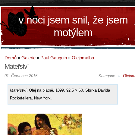
v noci jsem snil, že jsem
motýlem
Domů
»
Galerie
»
Paul Gauguin
»
Olejomalba
Mateřství
01. Červenec 2015
Kategorie
Olejom
Mateřství
. Olej na plátně. 1899. 92,5 × 60. Sbírka Davida
Rockefellera, New York.