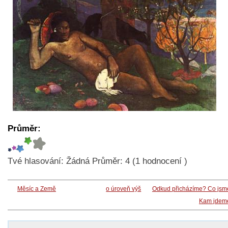
Průměr:
Tvé hlasování:
Žádná
Průměr:
4
(
1
hodnocení )
Měsíc a Země
o úroveň výš
Odkud přicházíme? Co jsm
Kam jdem