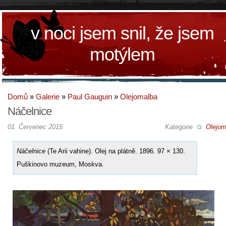
v noci jsem snil, že jsem
motýlem
Domů
»
Galerie
»
Paul Gauguin
»
Olejomalba
Náčelnice
01. Červenec 2015
Kategorie
Olejom
Náčelnice
(Te Arii vahine). Olej na plátně. 1896. 97 × 130.
Puškinovo muzeum, Moskva.