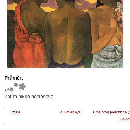
Průměr:
Zatím nikdo nehlasoval
Tržiště
o úroveň výš
Umělcova podobizna (
Golgo