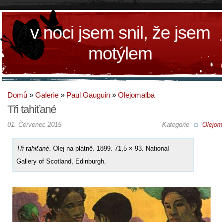
v noci jsem snil, že jsem
motýlem
Domů
»
Galerie
»
Paul Gauguin
»
Olejomalba
Tři tahiťané
01. Červenec 2015
Kategorie
Olejom
Tři tahiťané
. Olej na plátně. 1899. 71,5 × 93. National
Gallery of Scotland, Edinburgh.