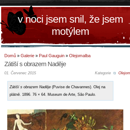
v noci jsem snil, že jsem
motýlem
Domů
»
Galerie
»
Paul Gauguin
»
Olejomalba
Zátiší s obrazem Naděje
01. Červenec 2015
Kategorie
Olejom
Zátiší s obrazem Naděje
(Puvise de Chavannes). Olej na
plátně. 1896. 76 × 64. Museum de Arte, São Paulo.