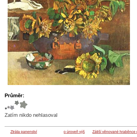
Průměr:
Zatím nikdo nehlasoval
Ztráta panenství
o úroveň výš
Zátiší věnované hraběnce