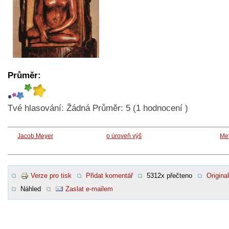
Průměr:
Tvé hlasování:
Žádná
Průměr:
5
(
1
hodnocení )
Jacob Meyer
o úroveň výš
Met
Verze pro tisk
Přidat komentář
5312x přečteno
Original
Náhled
Zaslat e-mailem