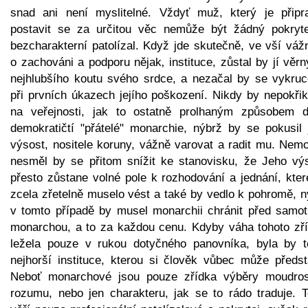
snad ani není myslitelné. Vždyť muž, který je připr
postavit se za určitou věc nemůže být žádný pokryt
bezcharakterní patolízal. Když jde skutečně, ve vší váž
o zachováni a podporu nějak‚ instituce, zůstal by jí věr
nejhlubšího koutu svého srdce, a nezačal by se vykruc
při prvních úkazech jejího poškození. Nikdy by nepokřik
na veřejnosti, jak to ostatně prolhaným způsobem dě
demokratičtí "přátelé" monarchie, nýbrž by se pokusil 
výsost, nositele koruny, vážně varovat a radit mu. Nemo
nesměl by se přitom snížit ke stanovisku, že Jeho výs
přesto zůstane volné pole k rozhodování a jednání, kter
zcela zřetelně muselo vést a také by vedlo k pohromě, n
v tomto případě by musel monarchii chránit před samo
monarchou, a to za každou cenu. Kdyby váha tohoto zří
ležela pouze v rukou dotyčného panovníka, byla by t
nejhorší instituce, kterou si člověk vůbec může předsta
Neboť monarchové jsou pouze zřídka výběry moudros
rozumu, nebo jen charakteru, jak se to rádo traduje. 