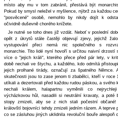
místo aby mu v tom zabránil, přestává být monarchis
Pokud by smysl neležel v myšlence, nýbrž za každou ce
"posvěcené" osobě, nemohlo by nikdy dojít k odsta
očividně duševně chorého knížete.
Je nutné se toho dnes již vzdát. Neboť v poslední dob
opět z úkrytů stále častěji objevují zjevy, jejichž žal
vystupování přeci nemá nic společného s rozvr
monarchie. Tito lidé nyní hovoří s určitou naivní drzostí 
více o "jejich králi", kterého přece před pár lety, v kri
době nechali ve štychu, a každého, kdo odmítá přistoupi
jejich prolhané tirády, označují za špatného Němce. 
skutečnosti jsou to zase jenom ti zbabělci, kteří v roce
utíkali a dezertovali před každou rudou páskou, a svého 
nechali králem, halapartnu vyměnili co nejrychlej
výcházkovou hůl, nasadili si neutrální kravaty, a poté 
stopy zmizeli, aby se z nich stali počestní občané! 
královští bojovníci tehdy zmizeli jedním rázem. A teprve 
co se zásluhou jiných uklidnila revoluční bouře alespoň 