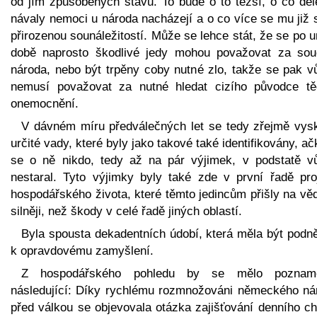
od jím způsobených stavů. To bude o to těžší, o co dél
návaly nemoci u národa nacházejí a o co více se mu již 
přirozenou sounáležitostí. Může se lehce stát, že se po u
době naprosto škodlivé jedy mohou považovat za sou
národa, nebo být trpěny coby nutné zlo, takže se pak v
nemusí považovat za nutné hledat cizího původce tě
onemocnění.
V dávném míru předválečných let se tedy zřejmě vysk
určité vady, které byly jako takové také identifikovány, ač
se o ně nikdo, tedy až na pár výjimek, v podstatě v
nestaral. Tyto výjimky byly také zde v první řadě pro
hospodářského života, které těmto jedincům přišly na vě
silněji, než škody v celé řadě jiných oblastí.
Byla spousta dekadentních údobí, která měla být podn
k opravdovému zamyšlení.
Z hospodářského pohledu by se mělo poznam
následující: Díky rychlému rozmnožováni německého ná
před válkou se objevovala otázka zajišťování denního ch