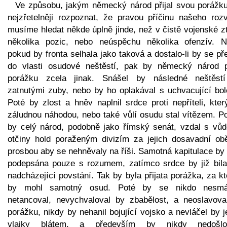
Ve způsobu, jakým německý národ přijal svou porážku
nejzřetelněji rozpoznat, že pravou příčinu našeho rozv
musíme hledat někde úplně jinde, než v čistě vojenské z
několika pozic, nebo neúspěchu několika ofenzív. N
pokud by fronta selhala jako taková a dostalo-li by se př
do vlasti osudové neštěstí, pak by německý národ př
porážku zcela jinak. Snášel by následné neštěst
zatnutými zuby, nebo by ho oplakával s uchvacující bole
Poté by zlost a hněv naplnil srdce proti nepříteli, kte
záludnou náhodou, nebo také vůlí osudu stal vítězem. P
by celý národ, podobně jako římský senát, vzdal s vů
otčiny hold poraženým divizím za jejich dosavadní obě
prosbou aby se nehněvaly na říši. Samotná kapitulace by
podepsána pouze s rozumem, zatímco srdce by již bila
nadcházející povstání. Tak by byla přijata porážka, za k
by mohl samotný osud. Poté by se nikdo nesm
netancoval, nevychvaloval by zbabělost, a neoslavova
porážku, nikdy by nehanil bojující vojsko a nevláčel by j
vlajky blátem, a především by nikdy nedoš