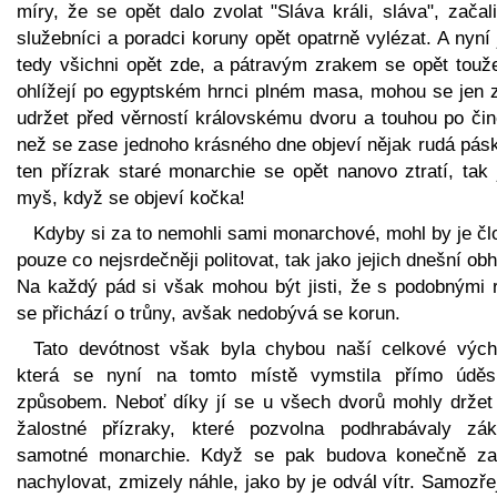
míry, že se opět dalo zvolat "Sláva králi, sláva", začali
služebníci a poradci koruny opět opatrně vylézat. A nyní
tedy všichni opět zde, a pátravým zrakem se opět touž
ohlížejí po egyptském hrnci plném masa, mohou se jen z
udržet před věrností královskému dvoru a touhou po čin
než se zase jednoho krásného dne objeví nějak rudá pásk
ten přízrak staré monarchie se opět nanovo ztratí, tak 
myš, když se objeví kočka!
Kdyby si za to nemohli sami monarchové, mohl by je čl
pouze co nejsrdečněji politovat, tak jako jejich dnešní obh
Na každý pád si však mohou být jisti, že s podobnými ry
se přichází o trůny, avšak nedobývá se korun.
Tato devótnost však byla chybou naší celkové vých
která se nyní na tomto místě vymstila přímo údě
způsobem. Neboť díky jí se u všech dvorů mohly držet 
žalostné přízraky, které pozvolna podhrabávaly zák
samotné monarchie. Když se pak budova konečně za
nachylovat, zmizely náhle, jako by je odvál vítr. Samozř