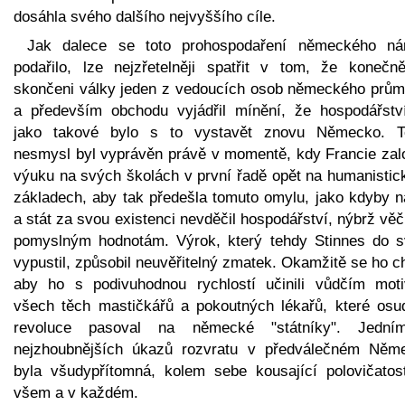
dosáhla svého dalšího nejvyššího cíle.
Jak dalece se toto prohospodaření německého ná
podařilo, lze nejzřetelněji spatřit v tom, že konečn
skončeni války jeden z vedoucích osob německého prům
a především obchodu vyjádřil mínění, že hospodářstv
jako takové bylo s to vystavět znovu Německo. T
nesmysl byl vyprávěn právě v momentě, kdy Francie zalo
výuku na svých školách v první řadě opět na humanistic
základech, aby tak předešla tomuto omylu, jako kdyby n
a stát za svou existenci nevděčil hospodářství, nýbrž v
pomyslným hodnotám. Výrok, který tehdy Stinnes do s
vypustil, způsobil neuvěřitelný zmatek. Okamžitě se ho ch
aby ho s podivuhodnou rychlostí učinili vůdčím mot
všech těch mastičkářů a pokoutných lékařů, které osu
revoluce pasoval na německé "státníky". Jedn
nejzhoubnějších úkazů rozvratu v předválečném Něm
byla všudypřítomná, kolem sebe kousající polovičatos
všem a v každém.