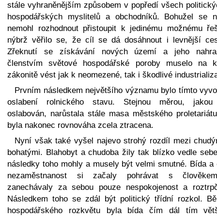
stále vyhraněnějším způsobem v popředí všech politický
hospodářských myslitelů a obchodníků. Bohužel se n
nemohl rozhodnout přistoupit k jedinému možnému řeš
nýbrž věřilo se, že cíl se dá dosáhnout i levnější ces
Zřeknutí se získávání nových území a jeho nahra
členstvím světové hospodářské poroby muselo na k
zákonitě vést jak k neomezené, tak i škodlivé industrializa
Prvním následkem největšího významu bylo tímto vyvo
oslabení rolnického stavu. Stejnou měrou, jakou
oslabován, narůstala stále masa městského proletariátu
byla nakonec rovnováha zcela ztracena.
Nyní však také vyšel najevo strohý rozdíl mezi chudý
bohatými. Blahobyt a chudoba žily tak blízko vedle sebe
následky toho mohly a musely být velmi smutné. Bída a 
nezaměstnanost si začaly pohrávat s člověk
zanechávaly za sebou pouze nespokojenost a roztrpč
Následkem toho se zdál být politický třídní rozkol. B
hospodářského rozkvětu byla bída čím dál tím vět