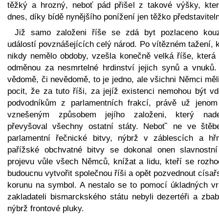
těžký a hrozný, neboť pád přišel z takové výšky, kter
dnes, díky bídě nynějšího ponížení jen těžko představitel
Již samo založeni říše se zdá byt pozlaceno kou
událostí povznášejících celý národ. Po vítězném tažení, 
nikdy nemělo obdoby, vzešla konečně velká říše, která 
odměnou za nesmrtelné hrdinství jejich synů a vnuků.
vědomě, či nevědomě, to je jedno, ale všichni Němci měl
pocit, že za tuto říši, za jejíž existenci nemohou být v
podvodníkům z parlamentních frakcí, právě už jenom
vznešeným způsobem jejího založeni, který nad
převyšoval všechny ostatní státy. Neboť` ne ve štěbe
parlamentní řečnické bitvy, nýbrž v záblescích a hř
pařížské obchvatné bitvy se dokonal onen slavnostní
projevu vůle všech Němců, knížat a lidu, kteří se rozho
budoucnu vytvořit společnou říši a opět pozvednout císa
korunu na symbol. A nestalo se to pomocí úkladných vr
zakladateli bismarckského státu nebyli dezertéři a zbab
nýbrž frontové pluky.