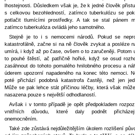
lhostejnosti. Důsledkem však je, že k jedné člověk přist
s celkovou bezohledností, zatímco tuberkulózu se pok
potlačit tlumícími prostředky. A tak se stal pánem m
zatímco tuberkulóza ovládá jeho samotného.
Stejně je to i s nemocemi národů. Pokud se nepro
katastrofálně, začne si na ně člověk zvykat a posléze n
umírá, i když až po čase, ovšem o to zaručeněji. Potom 
to pouhé štěstí, ač patřičně hořké, když se osud rozh
zasáhnout do tohoto pomalého hnilobného procesu a ná
úderem upozorní napadeného na konec této nemoci. N
poté přichází podobná katastrofa častěji, než jen jed
Může se pak lehce stát příčinou léčby, která však může
nasazena pouze s největší odhodlaností.
Avšak i v tomto případě je opět předpokladem rozpoz
vnitřních důvodu, které daly podnět přicházej
onemocněním.
Také zde zůstává nejdůležitějším úkolem rozlišení pův