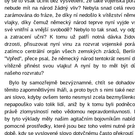
by se to však učinit bez vysvětlení, že také vojenská po
nebude mít na národ žádný vliv? Nebyla snad celá revo
zarámována do fráze, že díky ní nedošlo k vítězství něm
vlajky, díky čemuž německý národ teprve nyní vyjde vs
své vnitřní a vnější svobodě? Nebylo to tak snad, vy od
a zatracení učni? K tomu už patří notná dávka žido
drzosti, přisuzovat nyní vinu za rozvrat vojenské porá
zatímco centrální orgán všech zemských zrádců, Berlí
"Vpřed", přece psal, že německý národ tentokrát nesmí 
vítězně přinést svou vlajku! A nyní by to měl být d
našeho rozvratu?
Bylo by samozřejmě bezvýznamné, chtít se dohadov
těmito zapomnětlivými lháři, a proto bych s nimi také nezt
ani slovo, kdyby ovšem tento nesmysl zcela bezmyšlenko
nepapouško valo tolik lidí, aniž by k tomu byli podněco
právě zlomyslností nebo vědomou nepravdomluvnosti. 
by tyto výklady měly našim agitačním bojovníkům nabíd
pomocné prostředky, které jsou bez toho velmi nutné prá
době, kdy se vyslovené slovo dotyčnému často překroutí 