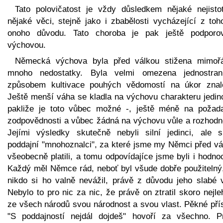
Tato polovičatost je vždy důsledkem nějaké nejisto
nějaké věci, stejně jako i zbabělosti vycházející z toh
onoho důvodu. Tato choroba je pak ještě podporo
výchovou.
Německá výchova byla před válkou stižena mimoř
mnoho nedostatky. Byla velmi omezena jednostra
způsobem kultivace pouhých vědomostí na úkor znalo
Ještě menší váha se kladla na výchovu charakteru jedinc
pakliže je toto vůbec možné -, ještě méně na požad
zodpovědnosti a vůbec žádná na výchovu vůle a rozhodno
Jejími výsledky skutečně nebyli silní jedinci, ale s
poddajní "mnohoznalci", za které jsme my Němci před vá
všeobecně platili, a tomu odpovídajíce jsme byli i hodno
Každý měl Němce rád, neboť byl všude dobře použitelný,
nikdo si ho valně nevážil, právě z důvodu jeho slabé v
Nebylo to pro nic za nic, že právě on ztratil skoro nejle
ze všech národů svou národnost a svou vlast. Pěkné přís
"S poddajností nejdál dojdeš" hovoří za všechno. P