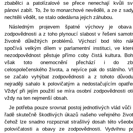
zbabělci a patolízalové se přece nenechají kvůli s
pánovi zabít. To, že to monarchové nevěděli, a ze z sad
nechtěli vědět, se stalo odedávna jejich záhubou.
Následným projevem špatné výchovy je obav
zodpovědnosti a z toho plynoucí slabost v řešeni samot
životně důležitých problémů. Výchozí bod této ná
spočívá velkým dílem v parlamentní instituci, ve kter
nezodpovědnost pěstuje přímo coby čistá kultura. Boh
však toto onemocnění přechází i do zby
celospolečenského života, a nejvíce pak do státního. V
se začalo vyhýbat zodpovědnosti a z tohoto důvod
nejraději sahalo k polovičatým a nedostačujícím opatře
Vždyť při jejím použití se míra osobní zodpovědnosti ot
vždy na ten nejmenší obsah.
Je potřeba pouze srovnat postoj jednotlivých vlád vůči
řadě skutečně škodlivých úkazů našeho veřejného život
čehož lze snadno rozpoznat strašlivý dosah této všeob
polovičatosti a obavy ze zodpovědnosti. Vydvihnu p