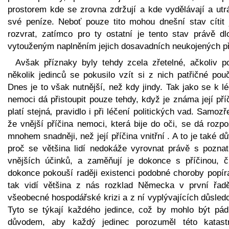
prostorem kde se zrovna zdržují a kde vydělávají a utrá
své peníze. Neboť pouze tito mohou dnešní stav cítit 
rozvrat, zatímco pro ty ostatní je tento stav právě dl
vytouženým naplněním jejich dosavadních neukojených př
Avšak příznaky byly tehdy zcela zřetelné, ačkoliv p
několik jedinců se pokusilo vzít si z nich patřičné pou
Dnes je to však nutnější, než kdy jindy. Tak jako se k l
nemoci dá přistoupit pouze tehdy, když je známa její pří
platí stejná‚ pravidlo i při léčení politických vad. Samoz
že vnější příčina nemoci, která bije do oči, se dá rozp
mnohem snadněji, než její příčina vnitřní . A to je také d
proč se většina lidí nedokáže vyrovnat právě s pozna
vnějších účinků, a zaměňují je dokonce s příčinou, č
dokonce pokouší raději existenci podobné choroby popíra
tak vidí většina z nás rozklad Německa v první řad
všeobecné hospodářské krizi a z ní vyplývajících důsled
Tyto se týkají každého jedince, což by mohlo být pá
důvodem, aby každý jedinec porozuměl této katastr