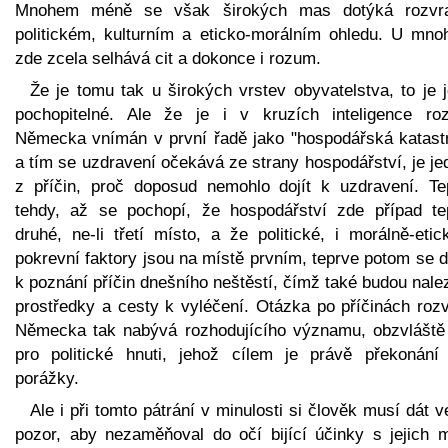
Mnohem méně se však širokých mas dotýká rozvr
politickém, kulturním a eticko-morálním ohledu. U mno
zde zcela selhává cit a dokonce i rozum.
Že je tomu tak u širokých vrstev obyvatelstva, to je 
pochopitelné. Ale že je i v kruzích inteligence roz
Německa vnímán v první řadě jako "hospodářská katastr
a tím se uzdravení očekává ze strany hospodářství, je j
z příčin, proč doposud nemohlo dojít k uzdravení. Te
tehdy, až se pochopí, že hospodářství zde případ te
druhé, ne-li třetí místo, a že politické, i morálně-eti
pokrevní faktory jsou na místě prvním, teprve potom se 
k poznání příčin dnešního neštěstí, čímž také budou nal
prostředky a cesty k vyléčení. Otázka po příčinách rozv
Německa tak nabývá rozhodujícího významu, obzvláště
pro politické hnuti, jehož cílem je právě překonání 
porážky.
Ale i při tomto pátrání v minulosti si člověk musí dát v
pozor, aby nezaměňoval do očí bijící účinky s jejich 