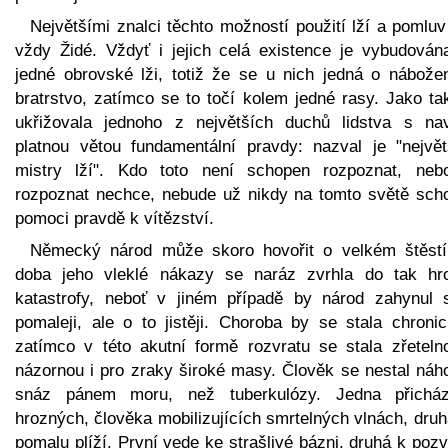
Největšími znalci těchto možností použití lží a pomluv
vždy Židé. Vždyť i jejich celá existence je vybudován
jedné obrovské lži, totiž že se u nich jedná o nábože
bratrstvo, zatímco se to točí kolem jedné rasy. Jako ta
ukřižovala jednoho z největších duchů lidstva s na
platnou větou fundamentální pravdy: nazval je "největ
mistry lží". Kdo toto není schopen rozpoznat, neb
rozpoznat nechce, nebude už nikdy na tomto světě sch
pomoci pravdě k vítězství.
Německý národ může skoro hovořit o velkém štěstí
doba jeho vleklé nákazy se naráz zvrhla do tak hr
katastrofy, neboť v jiném případě by národ zahynul 
pomaleji, ale o to jistěji. Choroba by se stala chronic
zatímco v této akutní formě rozvratu se stala zřeteln
názornou i pro zraky široké masy. Člověk se nestal náh
snáz pánem moru, než tuberkulózy. Jedna přichá
hrozných, člověka mobilizujících smrtelných vlnách, dru
pomalu plíží. První vede ke strašlivé bázni, druhá k poz