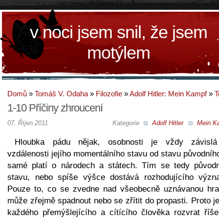
v noci jsem snil, že jsem
motýlem
Domů
»
Tomáš V. Odaha
»
Filozofie
»
Adolf Hitler: Mein Kampf
»
T
1-10 Příčiny zhroucení
07. Říjen 2011
Kategorie
Adolf Hitler
Mein K
Hloubka pádu nějak‚ osobnosti je vždy závisl
vzdálenosti jejího momentálního stavu od stavu původníh
samé platí o národech a státech. Tím se tedy původ
stavu, nebo spíše výšce dostává rozhodujícího význ
Pouze to, co se zvedne nad všeobecně uznávanou hran
může zřejmě spadnout nebo se zřítit do propasti. Proto j
každého přemýšlejícího a cítícího člověka rozvrat říše