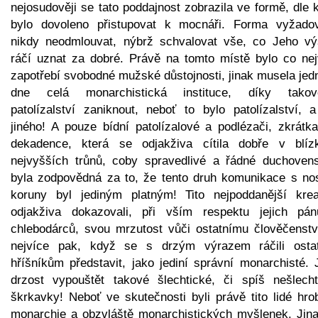
nejosudověji se tato poddajnost zobrazila ve formě, dle 
bylo dovoleno přistupovat k mocnáři. Forma vyžadov
nikdy neodmlouvat, nýbrž schvalovat vše, co Jeho vý
ráčí uznat za dobré. Právě na tomto místě bylo co nej
zapotřebí svobodné mužské důstojnosti, jinak musela jed
dne celá monarchistická instituce, díky tako
patolízalství zaniknout, neboť to bylo patolízalství, a
jiného! A pouze bídní patolízalové a podlézači, zkrátka
dekadence, která se odjakživa cítila dobře v blízk
nejvyšších trůnů, coby spravedlivé a řádné duchovens
byla zodpovědná za to, že tento druh komunikace s nosi
koruny byl jediným platným! Tito nejpoddanější krea
odjakživa dokazovali, při vším respektu jejich pá
chlebodárců, svou mrzutost vůči ostatnímu člověčenstv
nejvíce pak, když se s drzým výrazem ráčili osta
hříšníkům představit, jako jediní správní monarchisté. 
drzost vypouštět takové šlechtické, či spíš nešlecht
škrkavky! Neboť ve skutečnosti byli právě tito lidé hro
monarchie a obzvláště monarchistických myšlenek. Jina