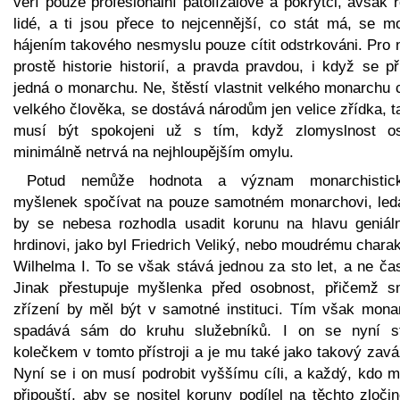
věří pouze profesionální patolízalové a pokrytci, avšak 
lidé, a ti jsou přece to nejcennější, co stát má, se m
hájením takového nesmyslu pouze cítit odstrkováni. Pro 
prostě historie historií, a pravda pravdou, i když se p
jedná o monarchu. Ne, štěstí vlastnit velkého monarchu 
velkého člověka, se dostává národům jen velice zřídka, 
musí být spokojeni už s tím, když zlomyslnost o
minimálně netrvá na nejhloupějším omylu.
Potud nemůže hodnota a význam monarchistic
myšlenek spočívat na pouze samotném monarchovi, led
by se nebesa rozhodla usadit korunu na hlavu geniál
hrdinovi, jako byl Friedrich Veliký, nebo moudrému chara
Wilhelma I. To se však stává jednou za sto let, a ne čas
Jinak přestupuje myšlenka před osobnost, přičemž s
zřízení by měl být v samotné instituci. Tím však mona
spadává sám do kruhu služebníků. I on se nyní s
kolečkem v tomto přístroji a je mu také jako takový zav
Nyní se i on musí podrobit vyššímu cíli, a každý, kdo m
připouští, aby se nositel koruny podílel na těchto zloči