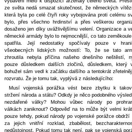
vybavení mělo k dispozici arzenály celého světa. Přest
ze světa nedá smazat skutečnost, že německých vítězs
která byla po celé čtyři roky vybojována proti celému s
bylo, přes všechno hrdinství a přes veškerou organiz
dosaženo jen díky uvážlivějšímu velení. Organizace a ve
německé armády bylo to nejmocnější, co tato zeměkoule
spatřila. Její nedostatky spočívaly pouze v hrani
všeobecných lidských možností: To, že se tato ar
zhroutila nebyla příčina našeho dnešního neštěstí, n
pouze důsledkem dalších zločinů, důsledkem, který 
bohužel sám vedl k začátku dalšího a tentokrát zřetelně
rozvratu. Že je tomu tak, vyplývá z následujícího:
Musí vojenská porážka vést beze zbytku k tako
stržení národa a státu? Odkdy je něco podobného výsle
nezdařené války? Mohou vůbec národy po prohra
válkách zaniknout? Odpověď na to může být velmi krát
pouze tehdy, pokud národy po vojenské porážce obdrží 
za jejich vnitřní rozklad, zbabělost, bezcharakterno
nedůstojnost. Pokud tomu tak není, pak se vojenská por