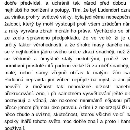
dobře předvídal, a uchránit tak národ před dobou 
nejhlubšího ponížení a potupy. Tím, že byl Ludendorf oz
za viníka prohry světové války, byla jedinému nebezpeč
žalobci, který by mohl vystoupit proti všem zrádcům nár
z ruky vyrvána zbraň morálního práva. Vycházelo se př
ze zcela správného předpokladu, že ve velké lži je u
určitý faktor věrohodnosti, a že široké masy daného ná
se v nejhlubším jádru svého srdce zkazí snadněji, než ž
se vědomě a úmyslně staly nedobrými, pročež ve
primitivní prostotě citů padnou velké lži za oběť snadněji
malé, neboť samy zřejmě občas k malým lžím sah
Podobná nepravda jim vůbec nepřijde na mysl, a ani př
neuvěří v možnost tak nehorázné drzosti haneb
překrucování. Ano, i při samotném vysvětlování ještě dl
pochybují a váhají, ale nakonec minimálně nějakou pří
přece jenom přijmou jako pravdu. A tím i z nejdrzejší lži
něco zbude a uvízne, skutečnost, kterou všichni velcí lh
spolky lhářů tohoto světa moc dobře znají a proto i han
používají.