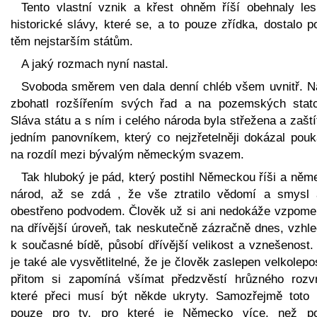
Tento vlastní vznik a křest ohněm říší obehnaly le
historické slávy, které se, a to pouze zřídka, dostalo 
těm nejstarším státům.
A jaký rozmach nyní nastal.
Svoboda směrem ven dala denní chléb všem uvnitř. N
zbohatl rozšířením svých řad a na pozemských statc
Sláva státu a s ním i celého národa byla střežena a zašt
jedním panovníkem, který co nejzřetelněji dokázal pouk
na rozdíl mezi bývalým německým svazem.
Tak hluboký je pád, který postihl Německou říši a něm
národ, až se zdá , že vše ztratilo vědomí a smysl 
obestřeno podvodem. Člověk už si ani nedokáže vzpome
na dřívější úroveň, tak neskutečně zázračně dnes, vzhl
k současné bídě, působí dřívější velikost a vznešenost.
je také ale vysvětlitelné, že je člověk zaslepen velkolepo
přitom si zapomíná všímat předzvěstí hrůzného rozvr
které přeci musí být někde ukryty. Samozřejmě toto p
pouze pro ty, pro které je Německo více, než p