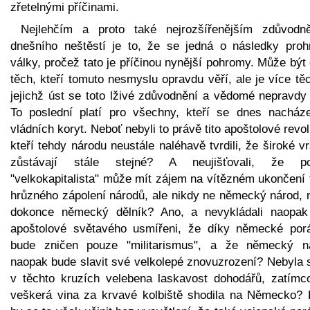
zřetelnými příčinami.
Nejlehčím a proto také nejrozšířenějším zdůvodn
dnešního neštěstí je to, že se jedná o následky proh
války, pročež tato je příčinou nynější pohromy. Může být
těch, kteří tomuto nesmyslu opravdu věří, ale je více tě
jejichž úst se toto lživé zdůvodnění a vědomé nepravdy 
To poslední platí pro všechny, kteří se dnes nacháze
vládních koryt. Neboť nebyli to právě tito apoštolové revo
kteří tehdy národu neustále naléhavě tvrdili, že široké v
zůstávají stále stejné? A neujišťovali, že p
"velkokapitalista" může mít zájem na vítězném ukončení 
hrůzného zápolení národů, ale nikdy ne německý národ, 
dokonce německý dělník? Ano, a nevykládali naopak 
apoštolové světavého usmířeni, že díky německé por
bude zničen pouze "militarismus", a že německý n
naopak bude slavit své velkolepé znovuzrození? Nebyla 
v těchto kruzích velebena laskavost dohodářů, zatímc
veškerá vina za krvavé kolbiště shodila na Německo? 