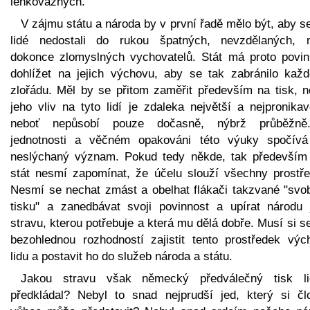
lehkovážných.
V zájmu státu a národa by v první řadě mělo být, aby se
lidé nedostali do rukou špatných, nevzdělaných, 
dokonce zlomyslných vychovatelů. Stát má proto povin
dohlížet na jejich výchovu, aby se tak zabránilo kaž
zlořádu. Měl by se přitom zaměřit především na tisk, n
jeho vliv na tyto lidí je zdaleka největší a nejpronikav
neboť nepůsobí pouze dočasně, nýbrž průběžn
jednotnosti a věčném opakováni této výuky spočívá 
neslýchaný význam. Pokud tedy někde, tak především
stát nesmí zapomínat, že účelu slouží všechny prostře
Nesmí se nechat zmást a obelhat flákači takzvané "svo
tisku" a zanedbávat svoji povinnost a upírat národu 
stravu, kterou potřebuje a která mu dělá dobře. Musí si s
bezohlednou rozhodností zajistit tento prostředek výc
lidu a postavit ho do služeb národa a státu.
Jakou stravu však německý předválečný tisk l
předkládal? Nebyl to snad nejprudší jed, který si čl