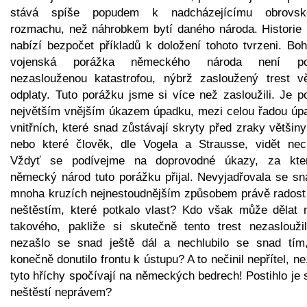
stává spíše popudem k nadcházejícímu obrovs
rozmachu, než náhrobkem bytí daného národa. Historie
nabízí bezpočet příkladů k doložení tohoto tvrzeni. Boh
vojenská porážka německého národa není po
nezaslouženou katastrofou, nýbrž zasloužený trest v
odplaty. Tuto porážku jsme si více než zasloužili. Je p
největším vnějším úkazem úpadku, mezi celou řadou úp
vnitřních, které snad zůstávají skryty před zraky většiny 
nebo které člověk, dle Vogela a Strausse, vidět nec
Vždyť se podívejme na doprovodné úkazy, za kte
německý národ tuto porážku přijal. Nevyjadřovala se sn
mnoha kruzích nejnestoudnějším způsobem právě radost
neštěstím, které potkalo vlast? Kdo však může dělat 
takového, pakliže si skutečně tento trest nezaslouži
nezašlo se snad ještě dál a nechlubilo se snad tím
konečně donutilo frontu k ústupu? A to nečinil nepřítel, ne
tyto hříchy spočívají na německých bedrech! Postihlo je
neštěstí neprávem?