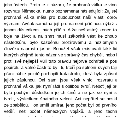
jeho ústech. Proto je k názoru, že prohraná válka je vin
rozvratu Německa, nutno poznamenat následující: Zajisté
prohraná válka měla pro budoucnost naší vlasti obro
význam. Avšak samotná její prohra není příčinou, nýbrž 
jenom důsledkem jiných příčin. A že nešťastný konec to
boje na život a na smrt musí zákonitě vést ke zhou
následkům, bylo každému prozíravému a nezlomysl
člověku naprosto jasné. Bohužel však existovali také li
kterých zřejmě tento názor ve správný čas chyběl, nebo 
proti své nejlepší vůli tuto pravdu nejprve odmítali a po
popírali. Z valné časti to byli ti, kteří po splnění svých ta
přání náhle pozdě pochopili katastrofu, která byla způs
jejich zásluhou. Oni sami jsou však viníci rozvratu 
prohrané válka, jak nyní rádi s oblibou tvrdí. Neboť její p
byla pouhým důsledkem jejich činů a ne jak se nyní s
tvrdit, výsledkem špatného velení. Ani nepřítel se nesk
ze zbabělců, i on uměl umírat, jeho počet byl od prvníh
větší, než počet německých vojáků, a jeho techn