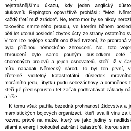
nejstrašnějšímu úkazu, kdy jeden anglický důstoj
plukovník Repington opovržlivě prohlásil: "Mezi Němc
každý třetí muž zrádce". Ne, tento mor by se nikdy nerozl
takového smrtelného proudu, ve kterém během posled
pěti let utonul poslední zbytek úcty ze strany ostatního s
V tom lze nejlépe spatřit ono lživé tvrzení, že prohraná 
byla příčinou německého zhroucení. Ne, toto voje
zhroucení bylo samo pouhým důsledkem celé 
chorobných projevů a jejich osnovatelů, kteří již v ča
míru napadali Německý národ. To byl ten první, 
zřetelně viditelný katastrofální důsledek mravní
morálního jedu, úbytku pudu sebezáchovy a domněnek t
kteří již před spoustou let začali podhrabávat základy n
a říše.
K tomu však patřila bezedná prohnanost židovstva a je
marxistických bojových organizaci, kteří svalili vinu za 
rozvrat právě na muže, který se jako jediný s nadlids
silami a energií pokoušel zabránit katastrofě, kterou sá