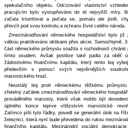
spekulačního objektu. Odcizování vlastnictví vzhled
pracujícím bylo vystupňováno do té nejvyšší míry. B
začala triumfovat a počala se, pomalu ale jistě, chy
převzít pod svou kontrolu a ochranu život celého národa.
Zmezinárodňování německého hospodářství bylo již 
válkou praktikováno oklikami přes akcie. Samozřejmě, ž
část německého průmyslu snažila s rozhodností chránit 
tímto osudem. Avšak posléze také padla za oběť ú
žádostivému finančnímu kapitálu, který tento boj vyboj
především s pomocí svých nejvěrnějších soudru
marxistického hnutí.
Neustálý boj proti německému těžkému průmyslu
zřetelný začátek zmezinárodňování německého hospodářs
prováděného marxisty, které však mohlo být doveden
úplného konce teprve vítězstvím marxistické revol
Zatímco píši tyto řádky, povedl se generální útok na ří
železnici, která nyní bude převedena do rukou mezinárod
finančního kapitálu. Mezinárodní sociální demokracie