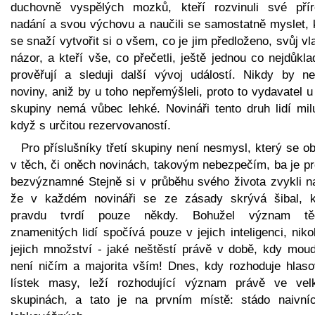
duchovně vyspělých mozků, kteří rozvinuli své přír
nadání a svou výchovu a naučili se samostatně myslet, k
se snaží vytvořit si o všem, co je jim předloženo, svůj vl
názor, a kteří vše, co přečetli, ještě jednou co nejdůkla
prověřují a sleduji další vývoj událostí. Nikdy by neč
noviny, aniž by u toho nepřemýšleli, proto to vydavatel u
skupiny nemá vůbec lehké. Novináři tento druh lidí milu
když s určitou rezervovaností.
Pro příslušníky třetí skupiny není nesmysl, který se ob
v těch, či oněch novinách, takovým nebezpečím, ba je pr
bezvýznamné Stejně si v průběhu svého života zvykli na
že v každém novináři se ze zásady skrývá šibal, k
pravdu tvrdí pouze někdy. Bohužel význam tě
znamenitých lidí spočívá pouze v jejich inteligenci, niko
jejich množství - jaké neštěstí právě v době, kdy moud
není ničím a majorita vším! Dnes, kdy rozhoduje hlaso
lístek masy, leží rozhodující význam právě ve vel
skupinách, a tato je na prvním místě: stádo naivní