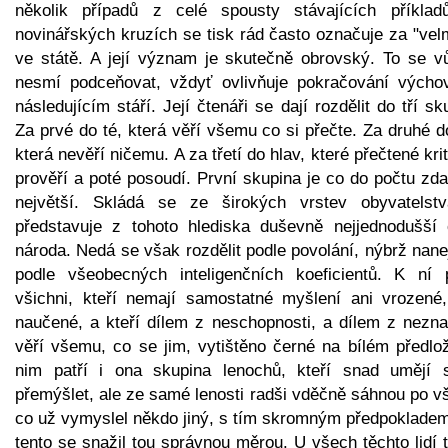
několik případů z celé spousty stávajících příklad
novinářských kruzích se tisk rád často označuje za "vel
ve státě. A její význam je skutečně obrovský. To se v
nesmí podceňovat, vždyť ovlivňuje pokračování výcho
následujícím stáří. Její čtenáři se dají rozdělit do tří sk
Za prvé do té, která věří všemu co si přečte. Za druhé d
která nevěří ničemu. A za třetí do hlav, které přečtené kri
prověří a poté posoudí. První skupina je co do počtu zd
největší. Skládá se ze širokých vrstev obyvatelst
představuje z tohoto hlediska duševně nejjednodušší 
národa. Nedá se však rozdělit podle povolání, nýbrž nan
podle všeobecných inteligenčních koeficientů. K ní p
všichni, kteří nemají samostatné myšlení ani vrozené,
naučené, a kteří dílem z neschopnosti, a dílem z neznal
věří všemu, co se jim, vytištěno černé na bílém předlož
nim patří i ona skupina lenochů, kteří snad umějí 
přemýšlet, ale ze samé lenosti radši vděčně sáhnou po v
co už vymyslel někdo jiný, s tím skromným předpokladem
tento se snažil tou správnou měrou. U všech těchto lidí 