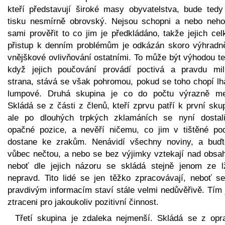
kteří představují široké masy obyvatelstva, bude tedy 
tisku nesmírně obrovský. Nejsou schopni a nebo nehod
sami prověřit to co jim je předkládáno, takže jejich ce
přistup k denním problémům je odkázán skoro výhradn
vnějškové ovlivňování ostatními. To může být výhodou te
když jejich poučování provádí poctivá a pravdu milu
strana, stává se však pohromou, pokud se toho chopí lhá
lumpové. Druhá skupina je co do počtu výrazně me
Skládá se z části z členů, kteří zprvu patří k první sku
ale po dlouhých trpkých zklamáních se nyní dostal
opačné pozice, a nevěří ničemu, co jim v tištěné po
dostane ke zrakům. Nenávidí všechny noviny, a buďt
vůbec nečtou, a nebo se bez výjimky vztekají nad obsa
neboť dle jejich názoru se skládá stejně jenom ze l
nepravd. Tito lidé se jen těžko zpracovávají, neboť se
pravdivým informacím staví stále velmi nedůvěřivě. Tím 
ztraceni pro jakoukoliv pozitivní činnost.
Třetí skupina je zdaleka nejmenší. Skládá se z opr