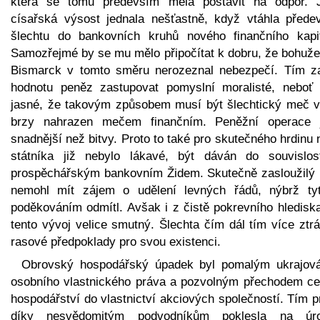
která se tomu především měla postavit na odpor. 
císařská výsost jednala nešťastně, když vtáhla přede
šlechtu do bankovních kruhů nového finančního kapit
Samozřejmé by se mu mělo připočítat k dobru, že bohužel
Bismarck v tomto směru nerozeznal nebezpečí. Tím za
hodnotu peněz zastupovat pomyslní moralisté, neboť 
jasné, že takovým způsobem musí být šlechtický meč v
brzy nahrazen mečem finančním. Peněžní operace 
snadnější než bitvy. Proto to také pro skutečného hrdinu
státníka již nebylo lákavé, být dáván do souvislos
prospěchářským bankovním Židem. Skutečně zasloužilý
nemohl mít zájem o udělení levných řádů, nýbrž ty
poděkováním odmítl. Avšak i z čistě pokrevního hlediska
tento vývoj velice smutný. Šlechta čím dál tím více ztr
rasové předpoklady pro svou existenci.
Obrovský hospodářský úpadek byl pomalým ukrajov
osobního vlastnického práva a pozvolným přechodem ce
hospodářství do vlastnictví akciových společností. Tím 
díky nesvědomitým podvodníkům poklesla na úr