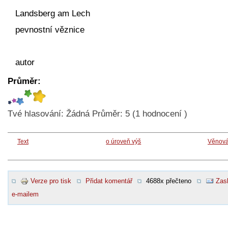
Landsberg am Lech
pevnostní věznice
autor
Průměr:
Tvé hlasování:
Žádná
Průměr:
5
(
1
hodnocení )
Text
o úroveň výš
Věnová
Verze pro tisk
Přidat komentář
4688x přečteno
Zasl
e-mailem