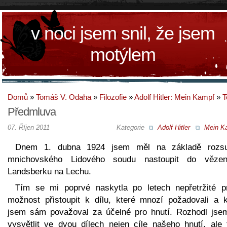
v noci jsem snil, že jsem
motýlem
Domů
»
Tomáš V. Odaha
»
Filozofie
»
Adolf Hitler: Mein Kampf
»
T
Předmluva
07. Říjen 2011
Kategorie
Adolf Hitler
Mein K
Dnem 1. dubna 1924 jsem měl na základě rozs
mnichovského Lidového soudu nastoupit do věze
Landsberku na Lechu.
Tím se mi poprvé naskytla po letech nepřetržité p
možnost přistoupit k dílu, které mnozí požadovali a k
jsem sám považoval za účelné pro hnutí. Rozhodl jse
vysvětlit ve dvou dílech nejen cíle našeho hnutí, ale 