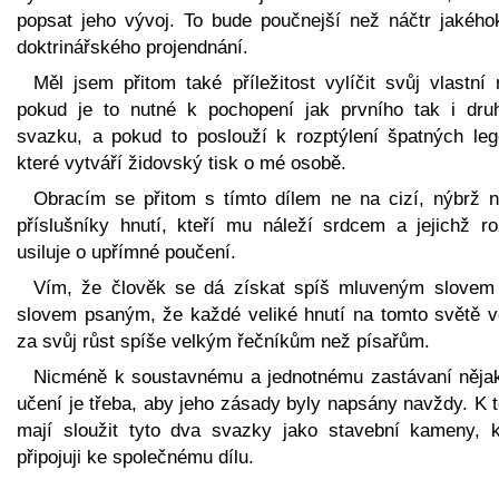
popsat jeho vývoj. To bude poučnejší než náčtr jakéhok
doktrinářského projendnání.
Měl jsem přitom také příležitost vylíčit svůj vlastní 
pokud je to nutné k pochopení jak prvního tak i dru
svazku, a pokud to poslouží k rozptýlení špatných leg
které vytváří židovský tisk o mé osobě.
Obracím se přitom s tímto dílem ne na cizí, nýbrž n
příslušníky hnutí, kteří mu náleží srdcem a jejichž r
usiluje o upřímné poučení.
Vím, že člověk se dá získat spíš mluveným slovem
slovem psaným, že každé veliké hnutí na tomto světě v
za svůj růst spíše velkým řečníkům než písařům.
Nicméně k soustavnému a jednotnému zastávaní něja
učení je třeba, aby jeho zásady byly napsány navždy. K 
mají sloužit tyto dva svazky jako stavební kameny, k
připojuji ke společnému dílu.