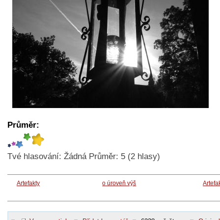
Průměr:
Tvé hlasování:
Žádná
Průměr:
5
(
2
hlasy)
Artefakty
o úroveň výš
Artefa