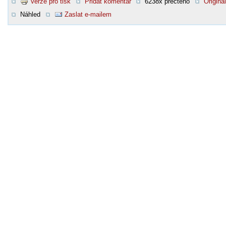
Verze pro tisk
Přidat komentář
6238x přečteno
Original
Náhled
Zaslat e-mailem