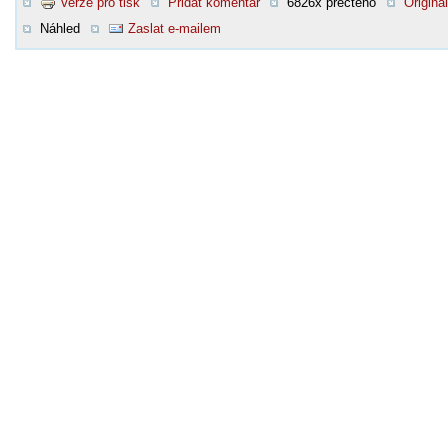
Verze pro tisk
Přidat komentář
6826x přečteno
Original
Náhled
Zaslat e-mailem