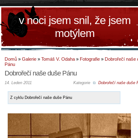
v noci jsem snil, že jsem
motýlem
Domů
»
Galerie
»
Tomáš V. Odaha
»
Fotografie
»
Dobrořečí naše
Pánu
Dobrořečí naše duše Pánu
14. Leden 2011
Kategorie
Dobrořečí naše duše 
Z cyklu Dobrořečí naše duše Pánu