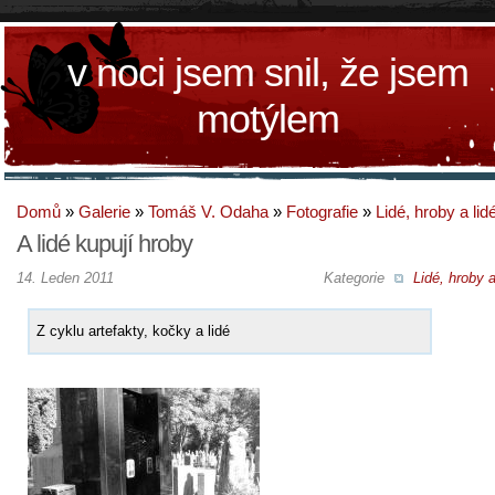
v noci jsem snil, že jsem
motýlem
Domů
»
Galerie
»
Tomáš V. Odaha
»
Fotografie
»
Lidé, hroby a lid
A lidé kupují hroby
14. Leden 2011
Kategorie
Lidé, hroby a
Z cyklu artefakty, kočky a lidé