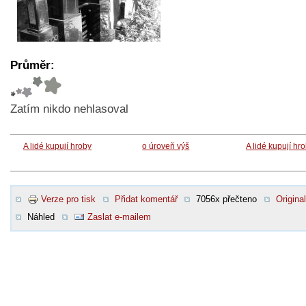
Průměr:
Zatím nikdo nehlasoval
A lidé kupují hroby
o úroveň výš
A lidé kupují hr
Verze pro tisk
Přidat komentář
7056x přečteno
Original
Náhled
Zaslat e-mailem