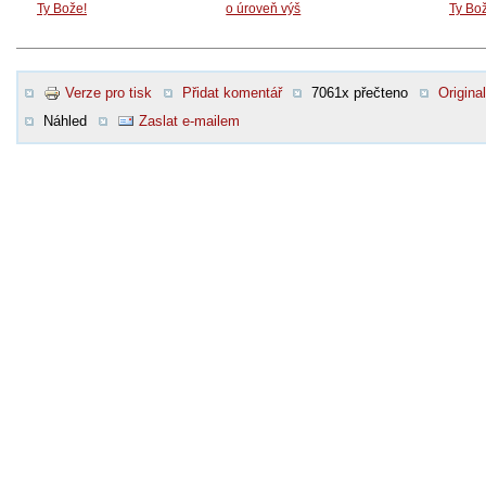
Ty Bože!
o úroveň výš
Ty Bo
Verze pro tisk
Přidat komentář
7061x přečteno
Original
Náhled
Zaslat e-mailem