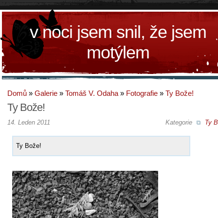
v noci jsem snil, že jsem
motýlem
Domů
»
Galerie
»
Tomáš V. Odaha
»
Fotografie
»
Ty Bože!
Ty Bože!
14. Leden 2011
Kategorie
Ty B
Ty Bože!