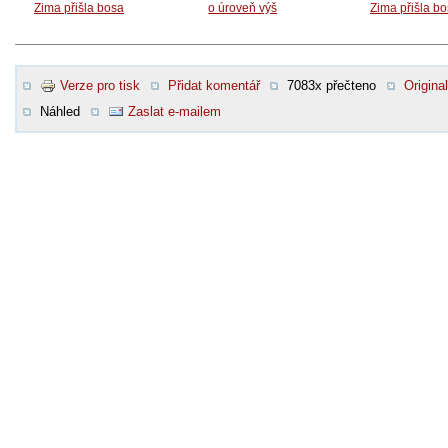
Zima přišla bosa
o úroveň výš
Zima přišla b
Verze pro tisk
Přidat komentář
7083x přečteno
Original
Náhled
Zaslat e-mailem