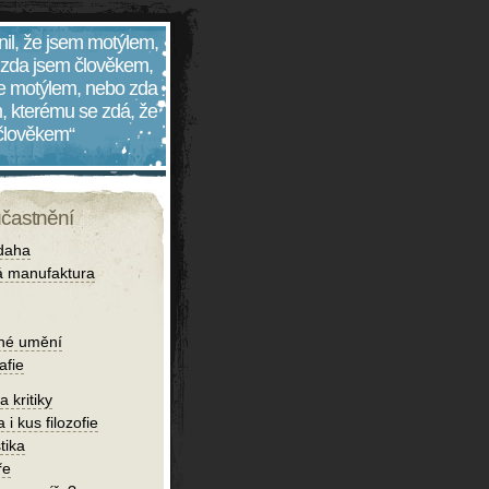
nil, že jsem motýlem,
 zda jsem člověkem,
 je motýlem, nebo zda
, kterému se zdá, že
 člověkem“
účastnění
daha
 manufaktura
né umění
afie
 kritiky
 i kus filozofie
tika
ře