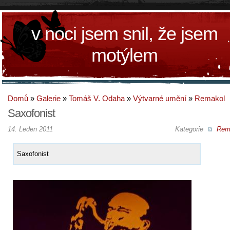
v noci jsem snil, že jsem
motýlem
Domů
»
Galerie
»
Tomáš V. Odaha
»
Výtvarné umění
»
Remakol
Saxofonist
14. Leden 2011
Kategorie
Rem
Saxofonist