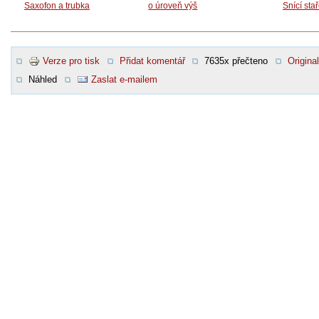
Saxofon a trubka
o úroveň výš
Snící sta
Verze pro tisk
Přidat komentář
7635x přečteno
Original
Náhled
Zaslat e-mailem