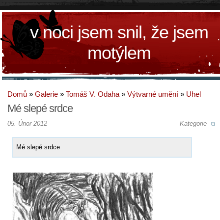
v noci jsem snil, že jsem
motýlem
Domů
»
Galerie
»
Tomáš V. Odaha
»
Výtvarné umění
»
Uhel
Mé slepé srdce
05. Únor 2012
Kategorie
Mé slepé srdce