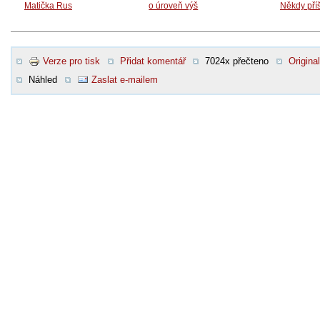
Matička Rus
o úroveň výš
Někdy pří
Verze pro tisk
Přidat komentář
7024x přečteno
Original
Náhled
Zaslat e-mailem