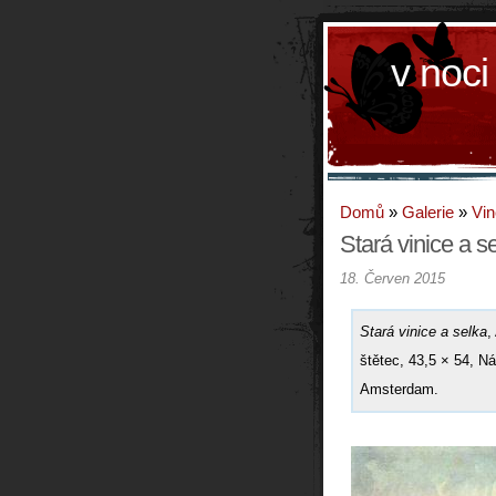
v noci
Domů
»
Galerie
»
Vin
Stará vinice a s
18. Červen 2015
Stará vinice a selka
,
štětec, 43,5 × 54, 
Amsterdam.