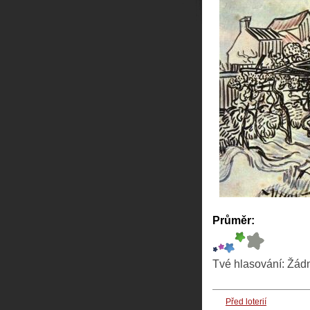
Průměr:
Tvé hlasování:
Žád
Před loterií