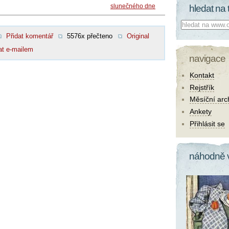
slunečného dne
hledat na 
Co hledat:
Přidat komentář
5576x přečteno
Original
at e-mailem
navigace
Kontakt
Rejstřík
Měsíční arc
Ankety
Přihlásit se
náhodně 