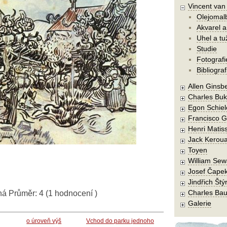
Vincent va
Olejomal
Akvarel a
Uhel a tu
Studie
Fotografi
Bibliograf
Allen Ginsb
Charles Buk
Egon Schiel
Francisco 
Henri Matis
Jack Kerou
Toyen
William Sew
Josef Čape
Jindřich Štý
Charles Bau
ná
Průměr:
4
(
1
hodnocení )
Galerie
o úroveň výš
Vchod do parku jednoho