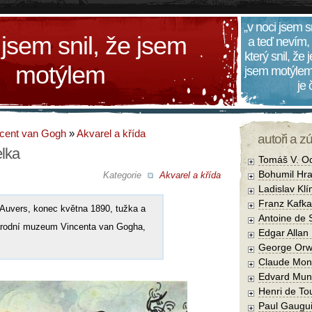
„v noci jsem s
 jsem snil, že jsem
a teď nevím,
který snil, že
motýlem
jsem motýlem
je
cent van Gogh
»
Akvarel a křída
autoři a z
elka
Tomáš V. O
Bohumil Hra
Kategorie
Akvarel a křída
Ladislav Kl
Franz Kafka
 Auvers, konec května 1890, tužka a
Antoine de 
Národní muzeum Vincenta van Gogha,
Edgar Allan
George Orw
Claude Mon
Edvard Mun
Henri de To
Paul Gaugu