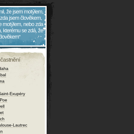
nil, že jsem motýlem,
 zda jsem člověkem,
 je motýlem, nebo zda
, kterému se zdá, že
 člověkem“
účastnění
daha
bal
íma
Saint-Exupéry
 Poe
ell
et
ch
ulouse-Lautrec
in