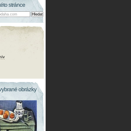
této stránce
hív
vybrané obrázky