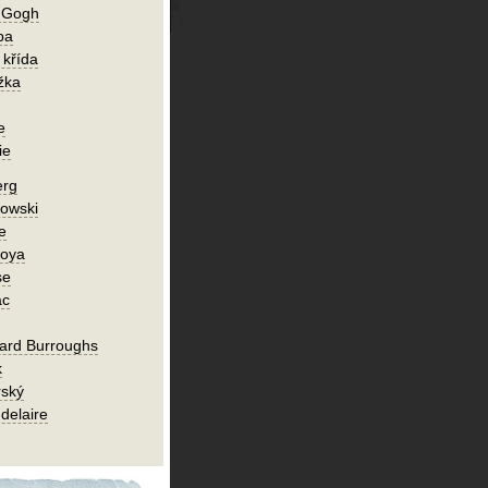
n Gogh
ba
 křída
žka
e
ie
erg
owski
e
Goya
se
ac
ard Burroughs
k
rský
delaire