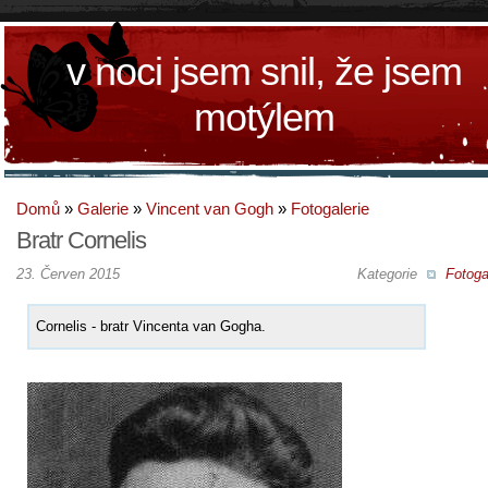
v noci jsem snil, že jsem
motýlem
Domů
»
Galerie
»
Vincent van Gogh
»
Fotogalerie
Bratr Cornelis
23. Červen 2015
Kategorie
Fotoga
Cornelis - bratr Vincenta van Gogha.