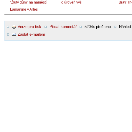
"Žlutý dům" na náměstí
o úroveň výš
Bratr T
Lamartine v Arles
Verze pro tisk
Přidat komentář
5204x přečteno
Náhled
Zaslat e-mailem