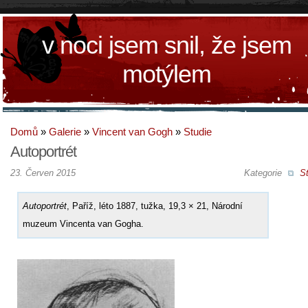
v noci jsem snil, že jsem
motýlem
Domů
»
Galerie
»
Vincent van Gogh
»
Studie
Autoportrét
23. Červen 2015
Kategorie
St
Autoportrét
, Paříž, léto 1887, tužka, 19,3 × 21, Národní
muzeum Vincenta van Gogha.