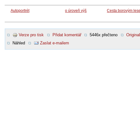
Autoportrét
o úroveň výš
Cesta borovým les
Verze pro tisk
Přidat komentář
5446x přečteno
Original
Náhled
Zaslat e-mailem