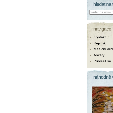
hledat na 
Co hledat:
navigace
Kontakt
Rejstřík
Měsíční arc
Ankety
Přihlásit se
náhodně 