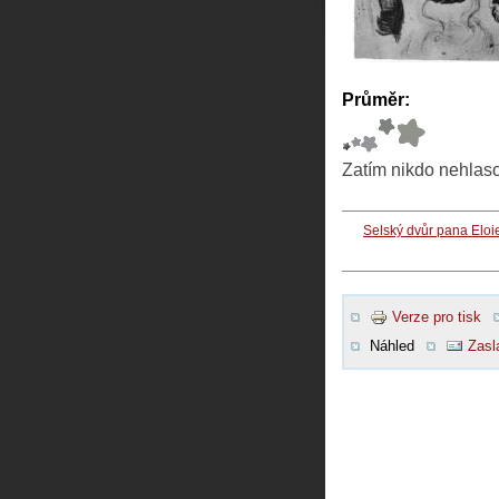
Průměr:
Zatím nikdo nehlas
Selský dvůr pana Eloi
Verze pro tisk
Náhled
Zasl