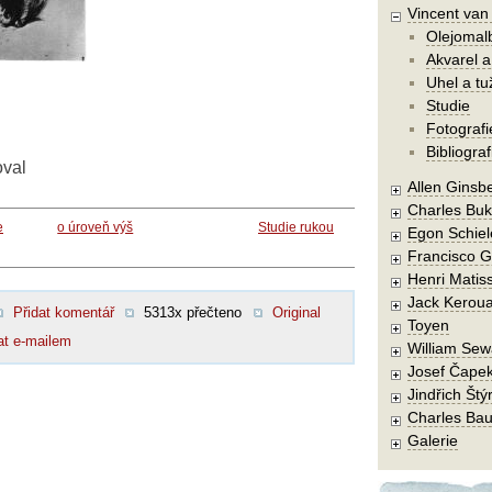
Vincent va
Olejomal
Akvarel a
Uhel a tu
Studie
Fotografi
Bibliograf
oval
Allen Ginsb
Charles Buk
e
o úroveň výš
Studie rukou
Egon Schiel
Francisco 
Henri Matis
Jack Kerou
Přidat komentář
5313x přečteno
Original
Toyen
at e-mailem
William Sew
Josef Čape
Jindřich Štý
Charles Bau
Galerie