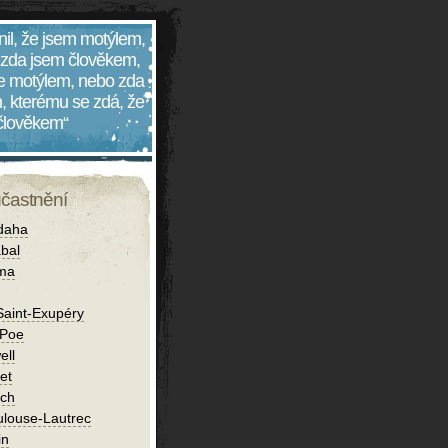
nil, že jsem motýlem,
 zda jsem člověkem,
 je motýlem, nebo zda
, kterému se zdá, že
 člověkem“
účastnění
daha
bal
íma
Saint-Exupéry
 Poe
ell
et
ch
ulouse-Lautrec
in