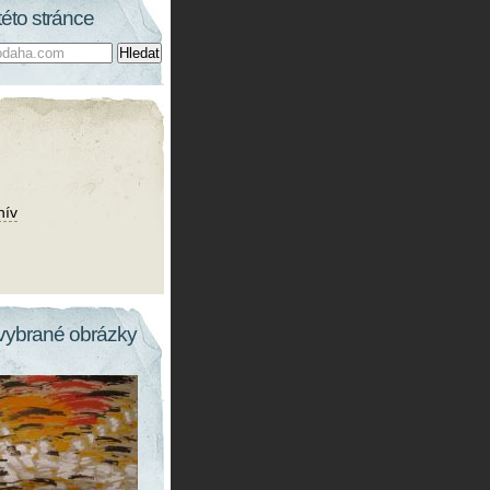
této stránce
hív
vybrané obrázky