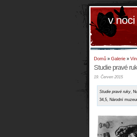
v noci
Domů
»
Galerie
»
Vin
Studie pravé ru
19. Červen 2015
Studie pravé ruky
, N
34,5, Národní muze