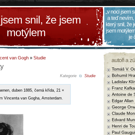
„v noci jsem s
 jsem snil, že jsem
a teď nevím,
který snil, že
motýlem
jsem motýlem
je
cent van Gogh
»
Studie
autoři a z
ky
Tomáš V. O
Bohumil Hra
Kategorie
Studie
Ladislav Kl
Franz Kafka
uenen, duben 1885, černá křída, 21 ×
Antoine de 
um Vincenta van Gogha, Amsterdam.
Edgar Allan
George Orw
Claude Mon
Edvard Mun
Henri de To
Paul Gaugu