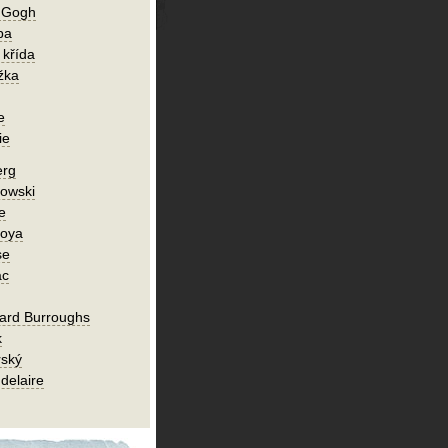
n Gogh
ba
 křída
žka
e
ie
erg
owski
e
Goya
se
ac
ard Burroughs
k
rský
delaire