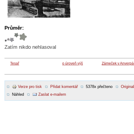
Průměr:
Zatím nikdo nehlasoval
Tesař
o úroveň výš
Zámeček v Anverpá
Verze pro tisk
Přidat komentář
5378x přečteno
Original
Náhled
Zaslat e-mailem