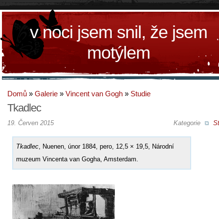
v noci jsem snil, že jsem
motýlem
Domů
»
Galerie
»
Vincent van Gogh
»
Studie
Tkadlec
19. Červen 2015
Kategorie
St
Tkadlec
, Nuenen, únor 1884, pero, 12,5 × 19,5, Národní
muzeum Vincenta van Gogha, Amsterdam.