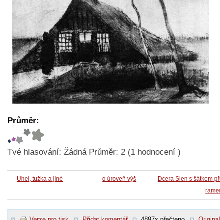
Průměr:
Tvé hlasování:
Žádná
Průměr:
2
(
1
hodnocení )
Uhel, tužka a jiné
o úroveň výš
Dcera Sien s šátkem p
rame
Verze pro tisk
Přidat komentář
4897x přečteno
Original