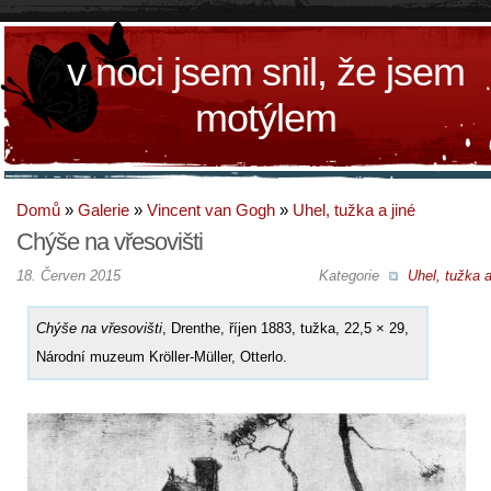
v noci jsem snil, že jsem
motýlem
Domů
»
Galerie
»
Vincent van Gogh
»
Uhel, tužka a jiné
Chýše na vřesovišti
18. Červen 2015
Kategorie
Uhel, tužka a
Chýše na vřesovišti
, Drenthe, říjen 1883, tužka, 22,5 × 29,
Národní muzeum Kröller-Müller, Otterlo.