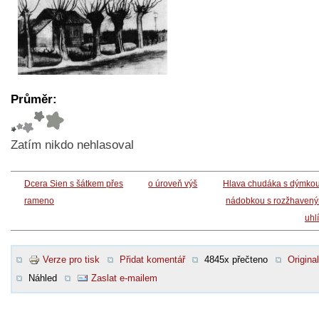
Průměr:
Zatím nikdo nehlasoval
Dcera Sien s šátkem přes
o úroveň výš
Hlava chudáka s dýmkou
rameno
nádobkou s rozžhavený
uhl
Verze pro tisk
Přidat komentář
4845x přečteno
Original
Náhled
Zaslat e-mailem