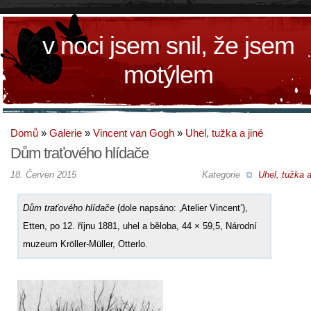
v noci jsem snil, že jsem
motýlem
Domů
»
Galerie
»
Vincent van Gogh
»
Uhel, tužka a jiné
Dům traťového hlídače
18. Červen 2015
Kategorie
Uhel, tužka a
Dům traťového hlídače
(dole napsáno: ‚Atelier Vincent‘),
Etten, po 12. říjnu 1881, uhel a běloba, 44 × 59,5, Národní
muzeum Kröller-Müller, Otterlo.